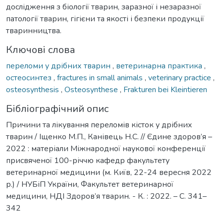
дослідження з біології тварин, заразної і незаразної
патології тварин, гігієни та якості і безпеки продукції
тваринництва.
Ключові слова
переломи у дрібних тварин
,
ветеринарна практика
,
остеосинтез
,
fractures in small animals
,
veterinary practice
,
osteosynthesis
,
Osteosynthese
,
Frakturen bei Kleintieren
Бібліографічний опис
Причини та лікування переломів кісток у дрібних
тварин / Іщенко М.П., Канівець Н.С. // Єдине здоров’я –
2022 : матеріали Міжнародної наукової конференції
присвяченої 100-річчю кафедр факультету
ветеринарної медицини (м. Київ, 22-24 вересня 2022
р.) / НУБіП України, Факультет ветеринарної
медицини, НДІ Здоров’я тварин. - К. : 2022. – С. 341–
342