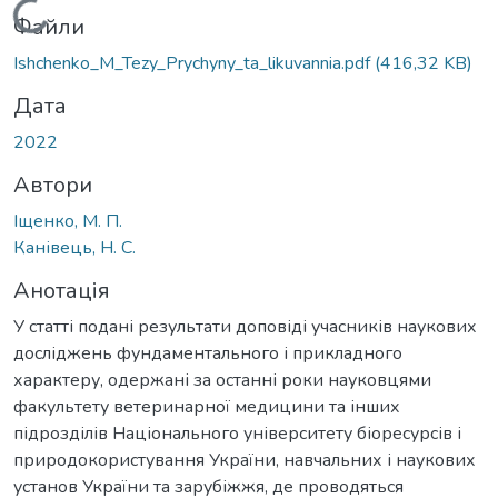
Вантажиться...
Файли
Ishchenko_M_Tezy_Prychyny_ta_likuvannia.pdf
(416,32 KB)
Дата
2022
Автори
Іщенко, М. П.
Канівець, Н. С.
Анотація
У статті подані результати доповіді учасників наукових
досліджень фундаментального і прикладного
характеру, одержані за останні роки науковцями
факультету ветеринарної медицини та інших
підрозділів Національного університету біоресурсів і
природокористування України, навчальних і наукових
установ України та зарубіжжя, де проводяться