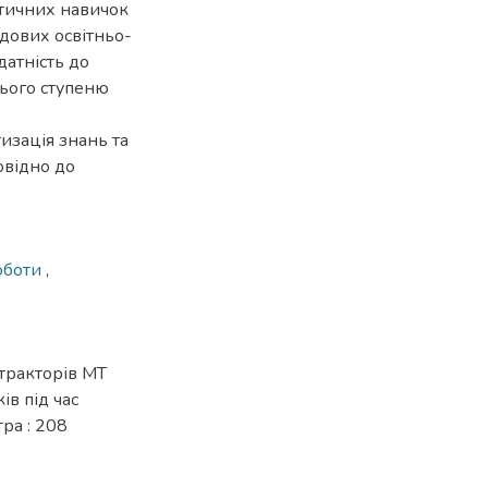
ктичних навичок
адових освітньо-
датність до
нього ступеню
изація знань та
овідно до
роботи
,
тракторів МТ
в під час
тра : 208