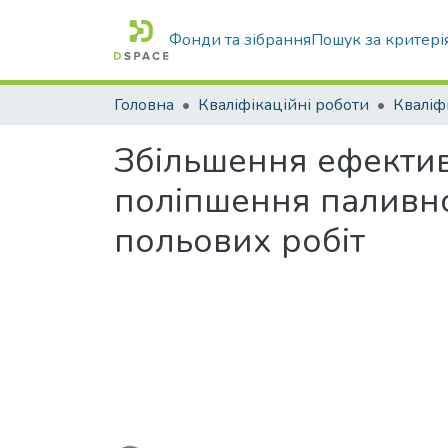
Фонди та зібрання
Пошук за критері
Головна
Кваліфікаційні роботи
Збільшення ефектив
поліпшення паливно
польових робіт