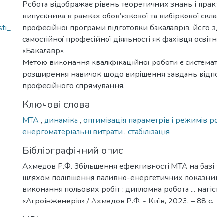
Робота відображає рівень теоретичних знань і пра
випускника в рамках обов’язкової та вибіркової скл
ti_
професійної програми підготовки бакалаврів, його з
самостійної професійної діяльності як фахівця освіт
«Бакалавр».
Метою виконання кваліфікаційної роботи є системат
розширення навичок щодо вирішення завдань відп
професійного спрямування.
Ключові слова
МТА
,
динаміка
,
оптимізація параметрів і режимів 
енергоматеріальні витрати
,
стабілізація
Бібліографічний опис
Ахмедов Р.Ф. Збільшення ефективності МТА на базі 
шляхом поліпшення паливно-енергетичних показникі
виконання польових робіт : дипломна робота ... магіс
«Агроінженерія» / Ахмедов Р.Ф. - Київ, 2023. – 88 с.