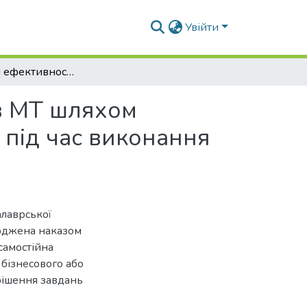
Увійти
Збільшення ефективності МТА на базі тракторів МТ шляхом поліпшення паливно-енергетичних показників під час виконання польових робіт
ів МТ шляхом
під час виконання
алаврської
ерджена наказом
самостійна
 бізнесового або
рішення завдань