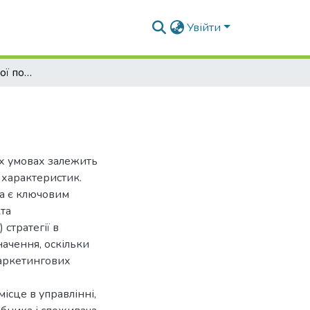
Увійти
Формування товарної політики підприємства
их умовах залежить
а характеристик.
ка є ключовим
кта
стратегії в
ачення, оскільки
маркетингових
ісце в управлінні,