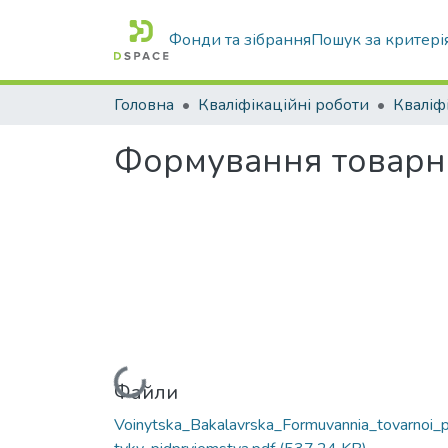
Фонди та зібрання
Пошук за критері
Головна
Кваліфікаційні роботи
Формування товарно
Вантажиться...
Файли
Voinytska_Bakalavrska_Formuvannia_tovarnoi_p