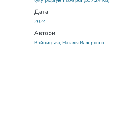
tyky_pidpryiemstva.pdf
(537,24 KB)
Дата
2024
Автори
Войницька, Наталія Валеріївна