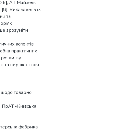
26], А.І. Майзель,
н [8]. Викладені в їх
ки та
еоріях
ще зрозуміти
тичних аспектів
робка практичних
 розвитку.
 та вирішені такі
 щодо товарної
ь ПрАТ «Київська
итерська фабрика