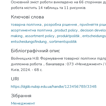
Основний зміст роботи викладено на 66 сторінках д
робота містить 14 таблиць та 11 рисунків.
Ключові слова
товарна політика
,
розробка рішення
,
прийняття рі
асортиментна політика
,
product policy
,
decision deve
making
,
assortment policy
,
produktpolitik
,
entscheidung
entscheidungsfindung
,
sortimentspolitik
Бібліографічний опис
Войницька Н.В. Формування товарної політики підпр
дипломна робота ... бакалавра : 073 «Менеджмент» /
Київ, 2024. - 68 с.
URI
https://dglib.nubip.edu.ua/handle/123456789/3348
Зібрання
Менеджмент