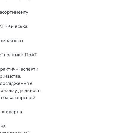
 асортименту
АТ «Київська
роможності
ї політики ПрАТ
рактичні аспекти
риємства.
дослідження є
аналізу діяльності
в бакалаврській
я «товарна
ння;