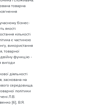
бника і споживача.
нована товарна
осягнення
сучасному бізнес-
ть якості
ростання кількості
літика є частиною
нгу, використання
я, товарної
одвійну функцію -
я вигоди
ової діяльності
я, заснована на
гового середовища.
товарної політики
ені Л.В.
венко [6], В.Я.