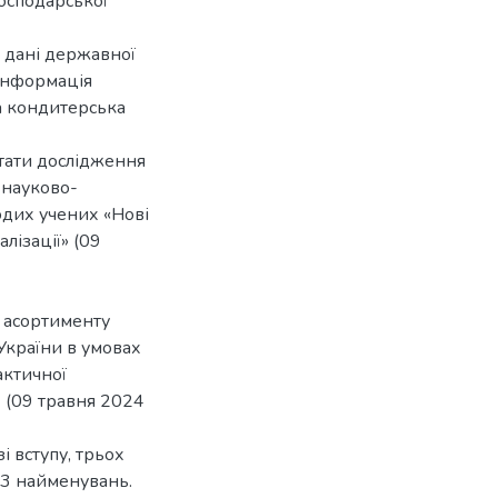
господарської
 дані державної
 інформація
ка кондитерська
ьтати дослідження
 науково-
одих учених «Нові
лізації» (09
о асортименту
України в умовах
актичної
х (09 травня 2024
і вступу, трьох
53 найменувань.