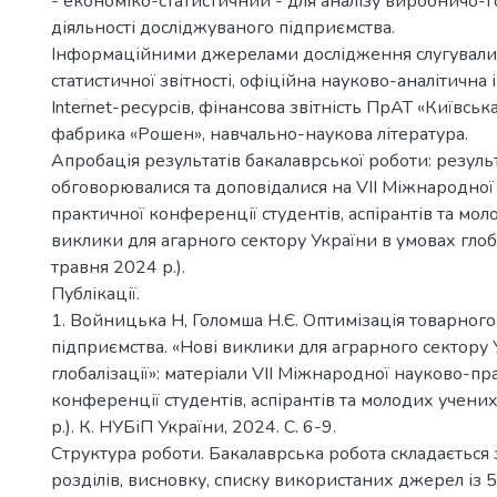
- економіко-статистичний - для аналізу виробничо-
діяльності досліджуваного підприємства.
Інформаційними джерелами дослідження слугували
статистичної звітності, офіційна науково-аналітична
Internet-ресурсів, фінансова звітність ПрАТ «Київсь
фабрика «Рошен», навчально-наукова література.
Апробація результатів бакалаврської роботи: резул
обговорювалися та доповідалися на VIІ Міжнародної
практичної конференції студентів, аспірантів та мол
виклики для агарного сектору України в умовах глоба
травня 2024 р.).
Публікації.
1. Войницька Н, Голомша Н.Є. Оптимізація товарног
підприємства. «Нові виклики для аграрного сектору 
глобалізації»: матеріали VIІ Міжнародної науково-пр
конференції студентів, аспірантів та молодих учени
р.). К. НУБіП України, 2024. С. 6-9.
Структура роботи. Бакалаврська робота складається з
розділів, висновку, списку використаних джерел із 