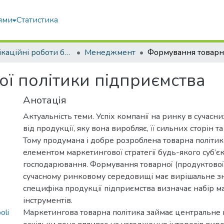
ями
Статистика
Кваліфікаційні роботи бакалаврів
Менеджмент
ї політики підприємства
Анотація
Актуальність теми. Успіх компанії на ринку в сучасн
від продукції, яку вона виробляє, її сильних сторін т
Тому продумана і добре розроблена товарна політи
елементом маркетингової стратегії будь-якого суб’є
господарювання. Формування товарної (продуктової) 
сучасному ринковому середовищі має вирішальне зн
специфіка продукції підприємства визначає набір 
інструментів.
oli
Маркетингова товарна політика займає центральне м