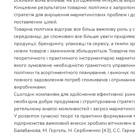
оскільки вона впливає на узгодження інтересів виро
Кінцевим результатом товарної політики є запропо
стратегія для вирішення маркетингових проблем і д
поставлених цілей.
Товарна політика відіграє все більш важливу роль у 
середовищі, де споживачі все більше уваги приділяю
продукції, брендингу, упаковці та сервісу, а темпи з
нових товарів і замінників збільшуються. Товарна по
теоретичного і практичного інструментарію маркети
якого зумовлене необхідністю грамотного управлінн
політики та асортиментного планування, і виконує п
повного задоволення потреб споживачів і отриманн
виробниками.
Сьогодні компаніям для здійснення ефективної ринк
необхідна добре продумана і структурована стратегі
ретельному аналізі можливостей і загроз маркетин
У розвиток сучасної теорії та практики формування 
підприємства важливий внесок зробили вітчизняні вч
Балабанова, М. Гєргєль, Н. Сербіненко [43], С.С. Гарка