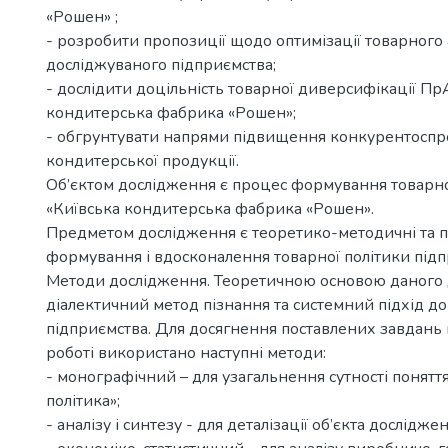
«Рошен» ;
- розробити пропозиції щодо оптимізації товарного
досліджуваного підприємства;
- дослідити доцільність товарної диверсифікації Пр
кондитерська фабрика «Рошен»;
- обгрунтувати напрями підвищення конкурентосп
кондитерської продукції.
Об’єктом дослідження є процес формування товарно
«Київська кондитерська фабрика «Рошен».
Предметом дослідження є теоретико-методичні та п
формування і вдосконалення товарної політики підп
Методи дослідження. Теоретичною основою даного 
діалектичний метод пізнання та системний підхід до 
підприємства. Для досягнення поставлених завдань 
роботі використано наступні методи:
- монографічний – для узагальнення сутності понятт
політика»;
- аналізу і синтезу - для деталізації об’єкта дослідже