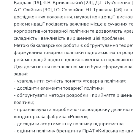
Кардаш [19], Є.В. Крикавський [23], Д.Г. Лук’яненко [
А.С. Олійник [30], І.О. Соловйов, Н.І. Трішкіна [46] та і
дослідженнях положення, наукові концепції, виснов
рекомендації посідають важливе місце в сучасних т
корпоративної товарної політики та дозволяють кра
складність і важливість вирішення цієї проблеми.
Метою бакалаврської роботи є обґрунтування теоре
формування товарної політики підприємства та роз
рекомендацій щодо її вдосконалення та подальшого
Для досягнення поставленої мети були сформульовані
задачі:
- узагальнити сутність поняття «товарна політика»;
- дослідити елементи товарної політики;
- обгрунтувати методи розробки і прийняття рішень
політики;
- проаналізувати виробничо-господарську діяльніст
кондитерська фабрика «Рошен»;
- дослідити асортиментну політику підприємства;
- оцінити політику брендингу ПрАТ «Київська конд