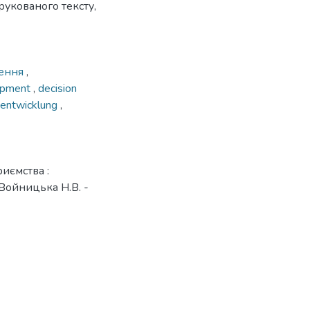
рукованого тексту,
шення
,
lopment
,
decision
sentwicklung
,
иємства :
 Войницька Н.В. -