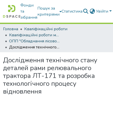
Фонди
Пошук за
та
Статистика
Увійти
критеріями
зібрання
Головна
Кваліфікаційні роботи
Кваліфікаційні роботи магістрів
ОПП "Обладнання лісового комплексу"
Дослідження технічного стану деталей рами релювального трактора ЛТ-171 та розробка технологічного процесу відновлення
Дослідження технічного стану
деталей рами релювального
трактора ЛТ-171 та розробка
технологічного процесу
відновлення