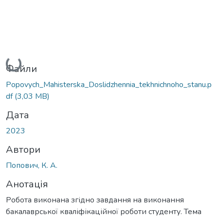
Вантажиться...
Файли
Popovych_Mahisterska_Doslidzhennia_tekhnichnoho_stanu.p
df
(3,03 MB)
Дата
2023
Автори
Попович, К. А.
Анотація
Робота виконана згідно завдання на виконання
бакалаврської кваліфікаційної роботи студенту. Тема