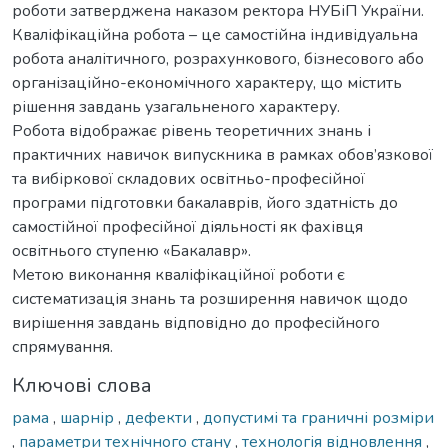
роботи затверджена наказом ректора НУБіП України.
Кваліфікаційна робота – це самостійна індивідуальна
робота аналітичного, розрахункового, бізнесового або
організаційно-економічного характеру, що містить
рішення завдань узагальненого характеру.
Робота відображає рівень теоретичних знань і
практичних навичок випускника в рамках обов’язкової
та вибіркової складових освітньо-професійної
програми підготовки бакалаврів, його здатність до
самостійної професійної діяльності як фахівця
освітнього ступеню «Бакалавр».
Метою виконання кваліфікаційної роботи є
систематизація знань та розширення навичок щодо
вирішення завдань відповідно до професійного
спрямування.
Ключові слова
рама
,
шарнір
,
дефекти
,
допустимі та граничні розміри
,
параметри технічного стану
,
технологія відновлення
,