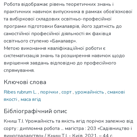
Робота відображає рівень теоретичних знань і
практичних навичок випускника в рамках обов’язкової
та вибіркової складових освітньо-професійної
програми підготовки бакалаврів, його здатність до
самостійної професійної діяльності як фахівця
освітнього ступеню «Бакалавр».
Метою виконання кваліфікаційної роботи є
систематизація знань та розширення навичок щодо
вирішення завдань відповідно до професійного
спрямування.
Ключові слова
Ribes rubrum L.
,
порічки
,
сорт
,
урожайність
,
смакові
якості
,
маса ягід
Бібліографічний опис
Книш Т.І. Урожайність та якість ягід порічок залежно від
сорту : дипломна робота ... магістра : 203 «Садівництво і
виноградарство» / Книш Т.І. - Київ, 2021. – 44 с.