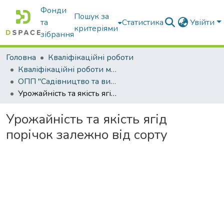
Фонди
Пошук за
та
Статистика
Увійти
критеріями
зібрання
Головна
Кваліфікаційні роботи
Кваліфікаційні роботи магістрів
ОПП "Садівництво та виноградарство"
Урожайність та якість ягід порічок залежно від сорту
Урожайність та якість ягід
порічок залежно від сорту