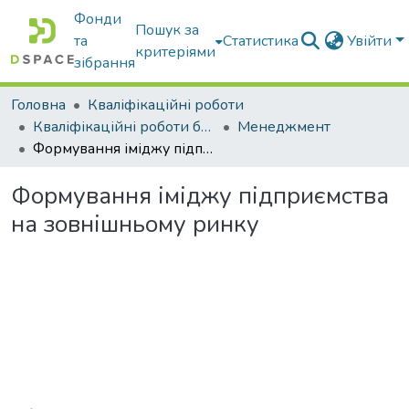
Фонди
Пошук за
та
Статистика
Увійти
критеріями
зібрання
Головна
Кваліфікаційні роботи
Кваліфікаційні роботи бакалаврів
Менеджмент
Формування іміджу підприємства на зовнішньому ринку
Формування іміджу підприємства
на зовнішньому ринку