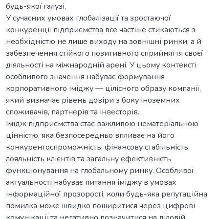
будь-якої галузі.
У сучасних умовах глобалізації та зростаючої
конкуренції підприємства все частіше стикаються з
необхідністю не лише виходу на зовнішні ринки, а й
забезпечення стійкого позитивного сприйняття своєї
діяльності на міжнародній арені. У цьому контексті
особливого значення набуває формування
корпоративного іміджу — цілісного образу компанії,
який визначає рівень довіри з боку іноземних
споживачів, партнерів та інвесторів.
Імідж підприємства стає важливою нематеріальною
цінністю, яка безпосередньо впливає на його
конкурентоспроможність, фінансову стабільність,
лояльність клієнтів та загальну ефективність
функціонування на глобальному ринку. Особливої
актуальності набуває питання іміджу в умовах
інформаційної прозорості, коли будь-яка репутаційна
помилка може швидко поширитися через цифрові
комунікації та негативно позначитися на діловій