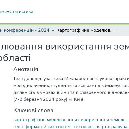
ями
Статистика
и конференцій - 2024
Картографічне моделювання використання земель Ізюмського району Харківської області
лювання використання зем
області
Анотація
Теза доповіді учасника Міжнародної науково-практ
молодих вчених, студентів та аспірантів «Землеустрі
діяльність в умовах війни та післявоєнного відновлен
(7-8 березня 2024 року) м. Київ.
Ключові слова
картографічне моделювання використання земель
,
геоінформаційних систем
,
технології картографув