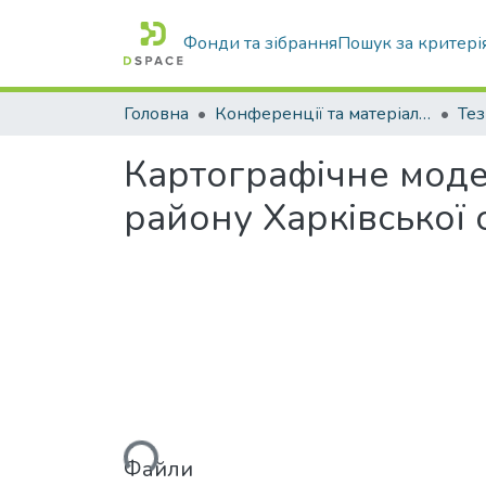
Фонди та зібрання
Пошук за критері
Головна
Конференції та матеріали конференцій
Тез
Картографічне моде
району Харківської 
Вантажиться...
Файли