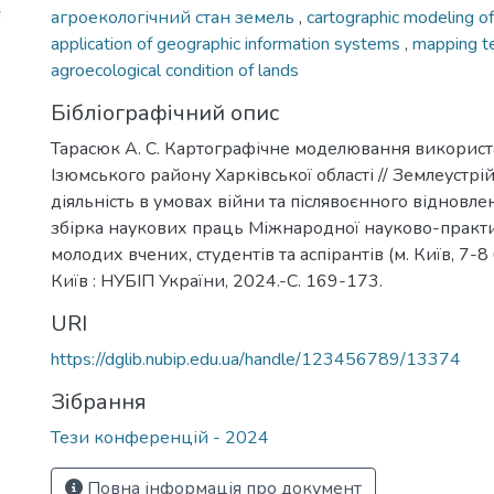
агроекологічний стан земель
,
cartographic modeling o
application of geographic information systems
,
mapping t
agroecological condition of lands
Бібліографічний опис
Тарасюк А. С. Картографічне моделювання викорис
Ізюмського району Харківської області // Землеустрій
діяльність в умовах війни та післявоєнного відновленн
збірка наукових праць Міжнародної науково-практ
молодих вчених, студентів та аспірантів (м. Київ, 7-8
Київ : НУБІП України, 2024.-С. 169-173.
URI
https://dglib.nubip.edu.ua/handle/123456789/13374
Зібрання
Тези конференцій - 2024
Повна інформація про документ