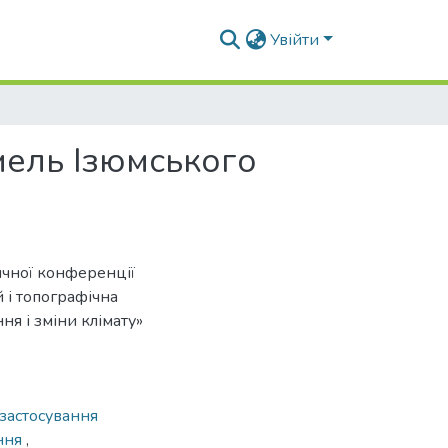
Увійти
ель Ізюмського
ичної конференції
й і топографічна
ня і зміни клімату»
застосування
ання
,