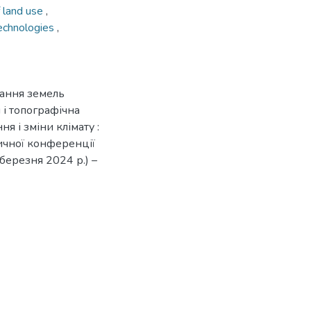
f land use
,
echnologies
,
тання земель
 і топографічна
я і зміни клімату :
ичної конференції
 березня 2024 р.) –