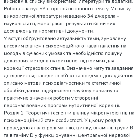
висновків, списку використаної літератури та додатків.
Робота налічує 58 сторінок основного тексту. У списку
використаної літератури наведено 34 джерела –
наукові статті, монографії, результати клінічних
досліджень та нормативні документи.
У вступі обґрунтовано актуальність теми, зумовлену
високим рівнем психоемоційного навантаження на
молодь в сучасних умовах та необхідністю пошуку
доказових методів нутритивної підтримки для
корекції стресових станів. Визначено мету та завдання
дослідження; наведено об’єкт та предмет дослідження,
описано методи психодіагностики та статистичної
обробки даних; підкреслено наукову новизну та
практичне значення роботи у створенні
персоналізованих програм нутритивної корекції.
Розділ 1. Теоретичні аспекти впливу мікронутрієнтів на
психоемоційний стан особистості. У цьому розділі
проведено аналіз ролі магнію, цинку, вітамінів групи B
та вітаміну D у функціонуванні центральної нервової