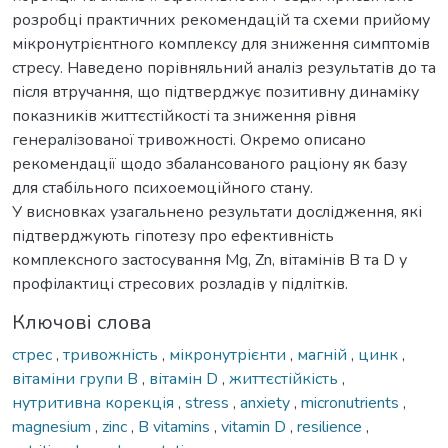
розробці практичних рекомендацій та схеми прийому
мікронутрієнтного комплексу для зниження симптомів
стресу. Наведено порівняльний аналіз результатів до та
після втручання, що підтверджує позитивну динаміку
показників життєстійкості та зниження рівня
генералізованої тривожності. Окремо описано
рекомендації щодо збалансованого раціону як базу
для стабільного психоемоційного стану.
У висновках узагальнено результати дослідження, які
підтверджують гіпотезу про ефективність
комплексного застосування Mg, Zn, вітамінів B та D у
профілактиці стресових розладів у підлітків.
Ключові слова
стрес
,
тривожність
,
мікронутрієнти
,
магній
,
цинк
,
вітаміни групи B
,
вітамін D
,
життєстійкість
,
нутритивна корекція
,
stress
,
anxiety
,
micronutrients
,
magnesium
,
zinc
,
B vitamins
,
vitamin D
,
resilience
,