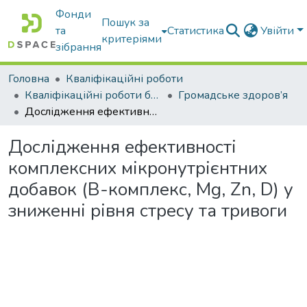
Фонди
Пошук за
та
Статистика
Увійти
критеріями
зібрання
Головна
Кваліфікаційні роботи
Кваліфікаційні роботи бакалаврів
Громадське здоров’я
Дослідження ефективності комплексних мікронутрієнтних добавок (B-комплекс, Mg, Zn, D) у зниженні рівня стресу та тривоги
Дослідження ефективності
комплексних мікронутрієнтних
добавок (B-комплекс, Mg, Zn, D) у
зниженні рівня стресу та тривоги