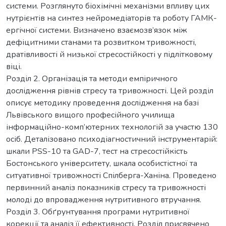
системи. Розглянуто біохімічні механізми впливу цих
нутрієнтів на синтез нейромедіаторів та роботу ГАМК-
ергічної системи. Визначено взаємозв’язок між
дефіцитними станами та розвитком тривожності,
дратівливості й низької стресостійкості у підлітковому
віці.
Розділ 2. Організація та методи емпіричного
дослідження рівнів стресу та тривожності. Цей розділ
описує методику проведення дослідження на базі
Львівського вищого професійного училища
інформаційно-комп’ютерних технологій за участю 130
осіб. Деталізовано психодіагностичний інструментарій:
шкали PSS-10 та GAD-7, тест на стресостійкість
Бостонського університету, шкала особистістної та
ситуативної тривожності Спілберга-Ханіна. Проведено
первинний аналіз показників стресу та тривожності
молоді до впровадження нутритивного втручання.
Розділ 3. Обґрунтування програми нутритивної
корекції та аналіз її ефективності. Розділ присвячено