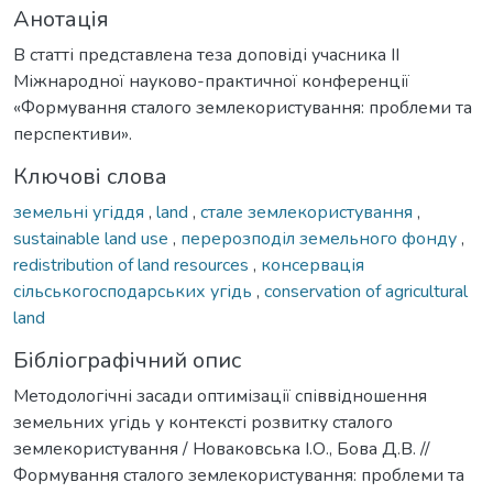
Анотація
В статті представлена теза доповіді учасника ІІ
Міжнародної науково-практичної конференції
«Формування сталого землекористування: проблеми та
перспективи».
Ключові слова
земельні угіддя
,
land
,
стале землекористування
,
sustainable land use
,
перерозподіл земельного фонду
,
redistribution of land resources
,
консервація
сільськогосподарських угідь
,
conservation of agricultural
land
Бібліографічний опис
Методологічні засади оптимізації співвідношення
земельних угідь у контексті розвитку сталого
землекористування / Новаковська І.О., Бова Д.В. //
Формування сталого землекористування: проблеми та