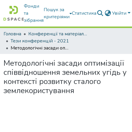
Фонди
Пошук за
та
Статистика
Увійти
критеріями
зібрання
Головна
Конференції та матеріали конференцій
Тези конференцій - 2021
Методологічні засади оптимізації співвідношення земельних угідь у контексті розвитку сталого землекористування
Методологічні засади оптимізації
співвідношення земельних угідь у
контексті розвитку сталого
землекористування