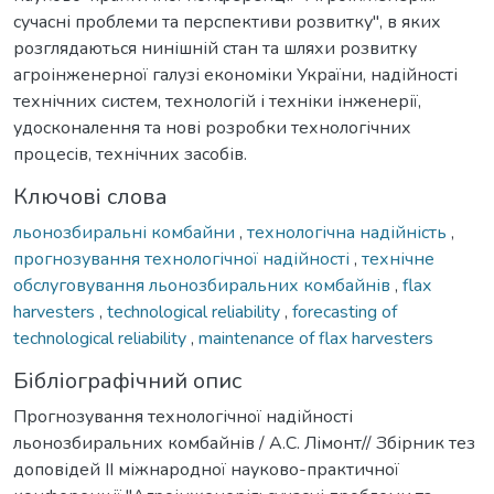
сучасні проблеми та перспективи розвитку", в яких
розглядаються нинішній стан та шляхи розвитку
агроінженерної галузі економіки України, надійності
технічних систем, технологій і техніки інженерії,
удосконалення та нові розробки технологічних
процесів, технічних засобів.
Ключові слова
льонозбиральні комбайни
,
технологічна надійність
,
прогнозування технологічної надійності
,
технічне
обслуговування льонозбиральних комбайнів
,
flax
harvesters
,
technological reliability
,
forecasting of
technological reliability
,
maintenance of flax harvesters
Бібліографічний опис
Прогнозування технологічної надійності
льонозбиральних комбайнів / А.С. Лімонт// Збірник тез
доповідей ІІ міжнародної науково-практичної