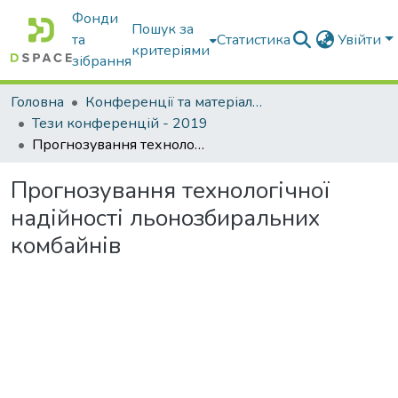
Фонди
Пошук за
та
Статистика
Увійти
критеріями
зібрання
Головна
Конференції та матеріали конференцій
Тези конференцій - 2019
Прогнозування технологічної надійності льонозбиральних комбайнів
Прогнозування технологічної
надійності льонозбиральних
комбайнів