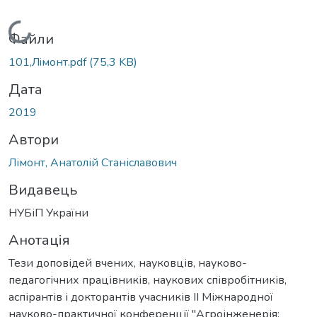
Вантажиться...
Файли
101,Лiмонт.pdf
(75,3 KB)
Дата
2019
Автори
Лімонт, Анатолій Станіславович
Видавець
НУБіП України
Анотація
Тези доповідей вчених, науковців, науково-
педагогічних працівників, наукових співробітників,
аспірантів і докторантів учасників ІІ Міжнародної
науково-практичної конференції "Агроінженерія: