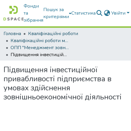
Фонди
Пошук за
та
Статистика
Увійти
критеріями
зібрання
Головна
Кваліфікаційні роботи
Кваліфікаційні роботи магістрів
ОПП "Менеджмент зовнішньоекономічної діяльності"
Підвищення інвестиційної привабливості підприємства в умовах здійснення зовнішньоекономічної діяльності
Підвищення інвестиційної
привабливості підприємства в
умовах здійснення
зовнішньоекономічної діяльності