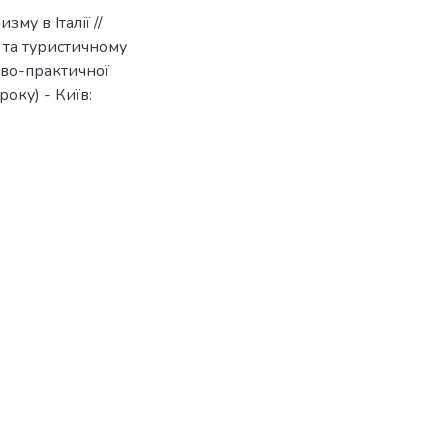
му в Італії //
 та туристичному
ово-практичної
оку) - Київ: