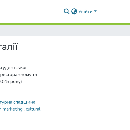
Увійти
алії
студентської
-ресторанному та
2025 року)
ьтурна спадщина
,
n marketing
,
cultural