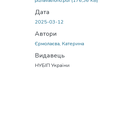
piznavalnoho.pdf
(176,36 KB)
Дата
2025-03-12
Автори
Єрмолаєва, Катерина
Видавець
НУБІП України