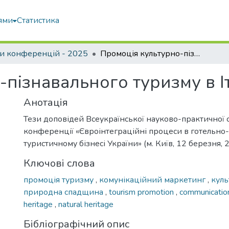
ями
Статистика
и конференцій - 2025
Промоція культурно-пізнавального туризму в Італії
пізнавального туризму в Іт
Анотація
Тези доповідей Всеукраїнської науково-практичної 
конференції «Євроінтеграційні процеси в готельно
туристичному бізнесі України» (м. Київ, 12 березня, 
Ключові слова
промоція туризму
,
комунікаційний маркетинг
,
кул
природна спадщина
,
tourism promotion
,
communicatio
heritage
,
natural heritage
Бібліографічний опис