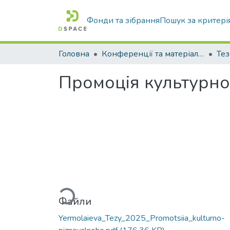
Фонди та зібрання
Пошук за критері
Головна
Конференції та матеріали конференцій
Тез
Промоція культурно-
Вантажиться...
Файли
Yermolaieva_Tezy_2025_Promotsiia_kulturno-