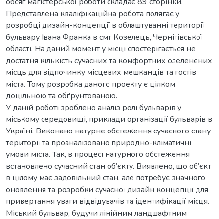
обсяг магістерської роботи складає 89 сторінки.
Представлена кваліфікаційна робота полягає у
розробці дизайн-концепції в облаштуванні території
бульвару Івана Франка в смт Козелець, Чернігівської
області. На даний момент у місці спостерігається не
достатня кількість сучасних та комфортних озеленених
місць для відпочинку місцевих мешканців та гостів
міста. Тому розробка даного проекту є цілком
доцільною та обґрунтованою.
У даній роботі зроблено аналіз ролі бульварів у
міському середовищі, приклади організації бульварів в
Україні. Виконано натурне обстеження сучасного стану
території та проаналізовано природно-кліматичні
умови міста. Так, в процесі натурного обстеження
встановлено сучасний стан об’єкту. Виявлено, що об’єкт
в цілому має задовільний стан, але потребує значного
оновлення та розробки сучасної дизайн концепції для
привертання уваги відвідувачів та ідентифікації місця.
Міський бульвар, будучи лінійним ландшафтним