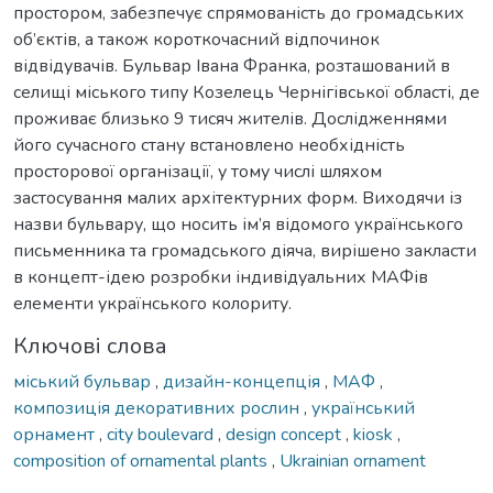
простором, забезпечує спрямованість до громадських
об’єктів, а також короткочасний відпочинок
відвідувачів. Бульвар Івана Франка, розташований в
селищі міського типу Козелець Чернігівської області, де
проживає близько 9 тисяч жителів. Дослідженнями
його сучасного стану встановлено необхідність
просторової організації, у тому числі шляхом
застосування малих архітектурних форм. Виходячи із
назви бульвару, що носить ім’я відомого українського
письменника та громадського діяча, вирішено закласти
в концепт-ідею розробки індивідуальних МАФів
елементи українського колориту.
Ключові слова
міський бульвар
,
дизайн-концепція
,
МАФ
,
композиція декоративних рослин
,
український
орнамент
,
city boulevard
,
design concept
,
kiosk
,
composition of ornamental plants
,
Ukrainian ornament