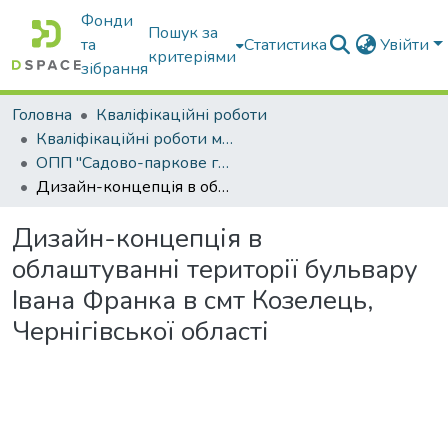
Фонди
Пошук за
та
Статистика
Увійти
критеріями
зібрання
Головна
Кваліфікаційні роботи
Кваліфікаційні роботи магістрів
ОПП "Садово-паркове господарство"
Дизайн-концепція в облаштуванні території бульвару Івана Франка в смт Козелець, Чернігівської області
Дизайн-концепція в
облаштуванні території бульвару
Івана Франка в смт Козелець,
Чернігівської області