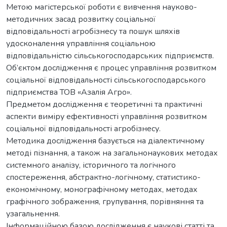
Метою магістерської роботи є вивчення науково-
методичних засад розвитку соціальної
відповідальності агробізнесу та пошук шляхів
удосконалення управління соціальною
відповідальністю сільськогосподарських підприємств.
Об’єктом дослідження є процес управління розвитком
соціальної відповідальності сільськогосподарського
підприємства ТОВ «Азалія Агро».
Предметом дослідження є теоретичні та практичні
аспекти виміру ефективності управління розвитком
соціальної відповідальності агробізнесу.
Методика дослідження базується на діалектичному
методі пізнання, а також на загальнонаукових методах
системного аналізу, історичного та логічного
спостереження, абстрактно-логічному, статистико-
економічному, монографічному методах, методах
графічного зображення, групування, порівняння та
узагальнення.
Інформаційною базою дослідження є наукові статті та