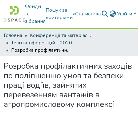
Фонди
Пошук за
та
Статистика
Увійти
критеріями
зібрання
Головна
Конференції та матеріали конференцій
Тези конференцій - 2020
Розробка профілактичних заходів по поліпшенню умов та безпеки праці водіїв, зайнятих перевезенням вантажів в агропромисловому комплексі
Розробка профілактичних заходів
по поліпшенню умов та безпеки
праці водіїв, зайнятих
перевезенням вантажів в
агропромисловому комплексі