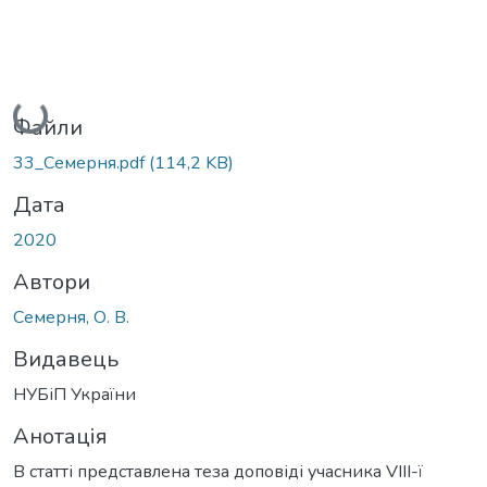
Вантажиться...
Файли
33_Семерня.pdf
(114,2 KB)
Дата
2020
Автори
Семерня, О. В.
Видавець
НУБіП України
Анотація
В статті представлена теза доповіді учасника VIІІ-ї