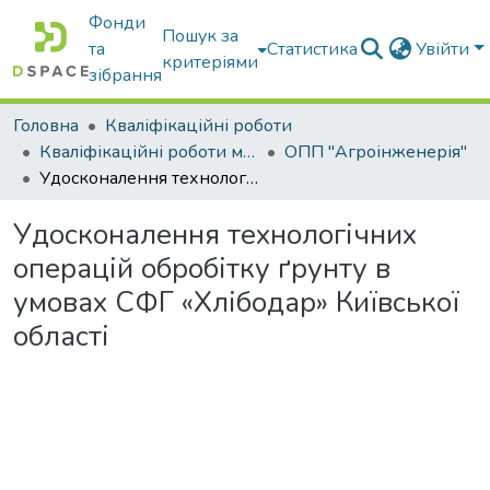
Фонди
Пошук за
та
Статистика
Увійти
критеріями
зібрання
Головна
Кваліфікаційні роботи
Кваліфікаційні роботи магістрів
ОПП "Агроінженерія"
Удосконалення технологічних операцій обробітку ґрунту в умовах СФГ «Хлібодар» Київської області
Удосконалення технологічних
операцій обробітку ґрунту в
умовах СФГ «Хлібодар» Київської
області