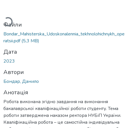
ажиться...
Файли
Bondar_Mahisterska_Udoskonalennia_tekhnolohichnykh_ope
ratsii.pdf
(5,3 MB)
Дата
2023
Автори
Бондар, Данило
Анотація
Робота виконана згідно завдання на виконання
бакалаврської кваліфікаційної роботи студенту. Тема
роботи затверджена наказом ректора НУБіП України.
Кваліфікаційна робота – це самостійна індивідуальна