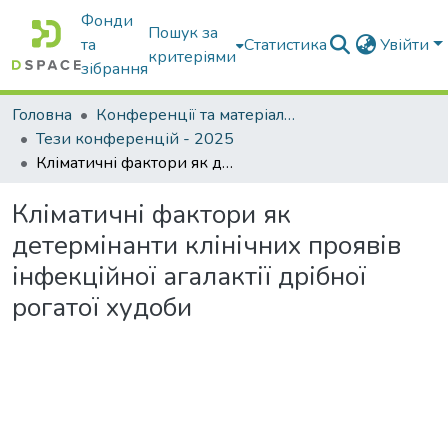
Фонди
Пошук за
та
Статистика
Увійти
критеріями
зібрання
Головна
Конференції та матеріали конференцій
Тези конференцій - 2025
Кліматичні фактори як детермінанти клінічних проявів інфекційної агалактії дрібної рогатої худоби
Кліматичні фактори як
детермінанти клінічних проявів
інфекційної агалактії дрібної
рогатої худоби