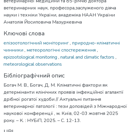
ветеринарної медицини та 85-річчю доктора
ветеринарних наук, професора,заслуженого діяча
науки і техніки України, академіка НААН України
Анатолія Йосиповича Мазуркевича
Ключові слова
епізоотологічний моніторинг
,
природно-кліматичні
чинники
,
метеорологічні спостереження
,
epizootological monitoring
,
natural and climatic factors
,
meteorological observations
Бібліографічний опис
Богач М. В., Богач, Д. М. Кліматичні фактори як
детермінанти клінічних проявів інфекційної агалактії
дрібної рогатої худоби // Актуальні питання
ветеринарної патології : тези доповідей з Міжнародної
наукової конференції , м. Київ, 02-03 жовтня 2025
року. – К. : НУБіП, 2025. – С. 12-13.
URI