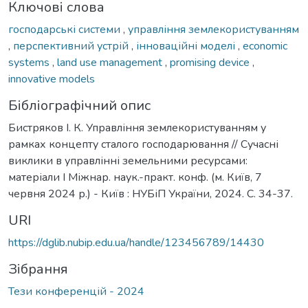
Ключові слова
господарські системи
,
управління землекористуванням
,
перспективний устрій
,
інноваційні моделі
,
economic
systems
,
land use management
,
promising device
,
innovative models
Бібліографічний опис
Бистряков І. К. Управління землекористуванням у
рамках концепту сталого господарювання // Сучасні
виклики в управлінні земельними ресурсами:
матеріали І Міжнар. наук.-практ. конф. (м. Київ, 7
червня 2024 р.) - Київ : НУБіП України, 2024. С. 34-37.
URI
https://dglib.nubip.edu.ua/handle/123456789/14430
Зібрання
Тези конференцій - 2024