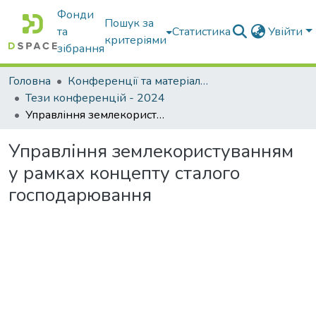
Фонди
Пошук за
та
Статистика
Увійти
критеріями
зібрання
Головна
Конференції та матеріали конференцій
Тези конференцій - 2024
Управління землекористуванням у рамках концепту сталого господарювання
Управління землекористуванням
у рамках концепту сталого
господарювання