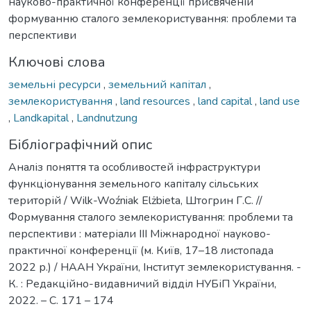
науково-практичної конференції присвяченій
формуванню сталого землекористування: проблеми та
перспективи
Ключові слова
земельні ресурси
,
земельний капітал
,
землекористування
,
land resources
,
land capital
,
land use
,
Landkapital
,
Landnutzung
Бібліографічний опис
Аналіз поняття та особливостей інфраструктури
функціонування земельного капіталу сільських
територій / Wilk-Woźniak Elżbieta, Штогрин Г.С. //
Формування сталого землекористування: проблеми та
перспективи : матеріали ІІІ Міжнародної науково-
практичної конференції (м. Київ, 17–18 листопада
2022 р.) / НААН України, Інститут землекористування. -
К. : Редакційно-видавничий відділ НУБіП України,
2022. – С. 171 – 174