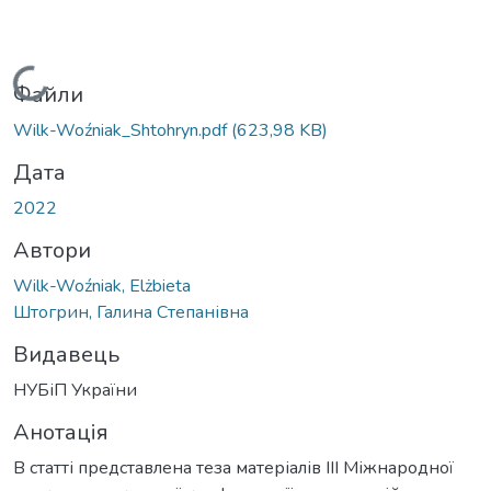
Вантажиться...
Файли
Wilk-Woźniak_Shtohryn.pdf
(623,98 KB)
Дата
2022
Автори
Wilk-Woźniak, Elżbieta
Штогрин, Галина Степанівна
Видавець
НУБіП України
Анотація
В статті представлена теза матеріалів ІІІ Міжнародної