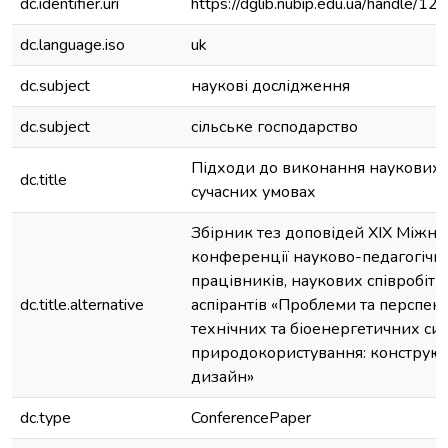
dc.identifier.uri
https://dglib.nubip.edu.ua/handle/
dc.language.iso
uk
dc.subject
наукові дослідження
dc.subject
сільське господарство
Підходи до виконання наукових 
dc.title
сучасних умовах
Збірник тез доповідей XIX Міжна
конференції науково-педагогічн
працівників, наукових співробітн
dc.title.alternative
аспірантів «Проблеми та перспек
технічних та біоенергетичних си
природокористування: конструюв
дизайн»
dc.type
ConferencePaper