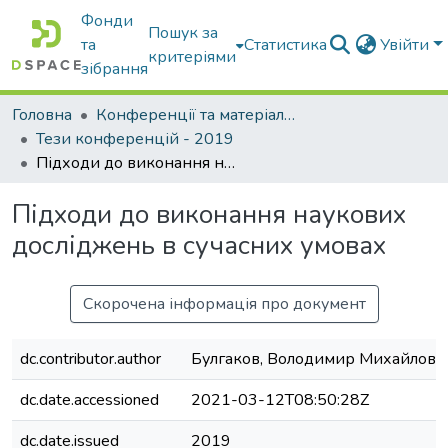
Фонди
Пошук за
та
Статистика
Увійти
критеріями
зібрання
Головна
Конференції та матеріали конференцій
Тези конференцій - 2019
Підходи до виконання наукових досліджень в сучасних умовах
Підходи до виконання наукових
досліджень в сучасних умовах
Скорочена інформація про документ
dc.contributor.author
Булгаков, Володимир Михайлови
dc.date.accessioned
2021-03-12T08:50:28Z
dc.date.issued
2019