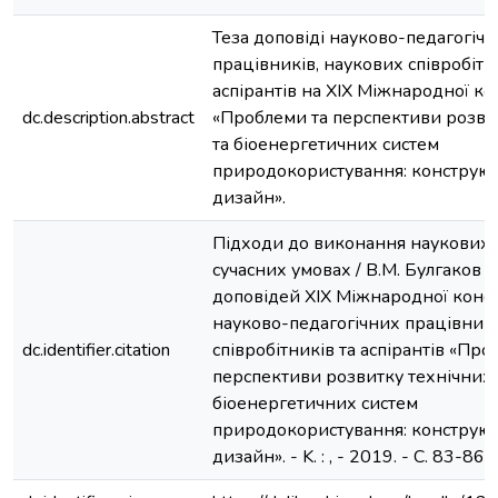
Теза доповіді науково-педагогіч
працівників, наукових співробітн
аспірантів на XIX Міжнародної к
dc.description.abstract
«Проблеми та перспективи розви
та біоенергетичних систем
природокористування: конструюв
дизайн».
Підходи до виконання наукових 
сучасних умовах / В.М. Булгаков /
доповідей XIX Міжнародної конф
науково-педагогічних працівникі
dc.identifier.citation
співробітників та аспірантів «Про
перспективи розвитку технічних 
біоенергетичних систем
природокористування: конструюв
дизайн». - K. : , - 2019. - С. 83-86.