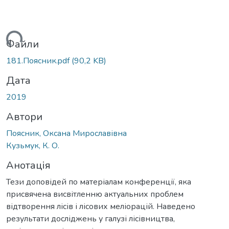
ться...
Файли
181.Поясник.pdf
(90,2 KB)
Дата
2019
Автори
Поясник, Оксана Мирославівна
Кузьмук, К. О.
Анотація
Тези доповідей по матеріалам конференції, яка
присвячена висвітленню актуальних проблем
відтворення лісів і лісових меліорацій. Наведено
результати досліджень у галузі лісівництва,