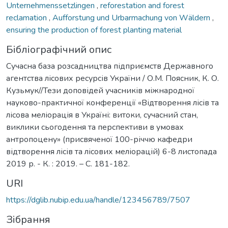
Unternehmenssetzlingen
,
reforestation and forest
reclamation
,
Aufforstung und Urbarmachung von Wäldern
,
ensuring the production of forest planting material
Бібліографічний опис
Сучасна база розсадництва підприємств Державного
агентства лісових ресурсів України / О.М. Поясник, К. О.
Кузьмук//Тези доповідей учасників міжнародної
науково-практичної конференції «Відтворення лісів та
лісова меліорація в Україні: витоки, сучасний стан,
виклики сьогодення та перспективи в умовах
антропоцену» (присвяченої 100-річчю кафедри
відтворення лісів та лісових меліорацій) 6-8 листопада
2019 р. - К. : 2019. – С. 181-182.
URI
https://dglib.nubip.edu.ua/handle/123456789/7507
Зібрання