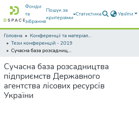
Фонди
Пошук за
та
Статистика
Увійти
критеріями
зібрання
Головна
Конференції та матеріали конференцій
Тези конференцій - 2019
Сучасна база розсадництва підприємств Державного агентства лісових ресурсів України
Сучасна база розсадництва
підприємств Державного
агентства лісових ресурсів
України