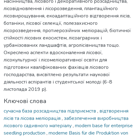
насінництва, лісового і декоративного розсадництва,
лісовідновлення і лісорозведення, плантаційного
лісовирощування, екоадаптаційного відтворення лісів,
ботаніки, лісової селекції, полезахисного
лісорозведення, протиерозійних меліорацій, біотичної
стійкості лісових екосистем, лісоаграрних і
урбанізованих ландшафтів, агролісівництва тощо.
Окреслено аспекти вдосконалення лісової,
лісокультурної і лісомеліоративної освіти для
підготовки кваліфікованих фахівців лісового
господарства, висвітлено результати наукової
діяльності аспірантів і студентської молоді (6-8
листопада 2019 р).
Ключові слова
сучасна база розсадництва підприємств
,
відтворення
лісів та лісова меліорація
,
забезпечення виробництва
лісового садивного матеріалу
,
modern base for enterprise
seedling production
,
moderne Basis für die Produktion von