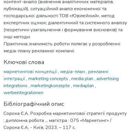
контент-аналіз (вивчення аналітичних матеріалів,
публікацій), ситуаційний аналіз економічної та
господарської діяльності ТОВ «Ювілейний», метод
експертних оцінок; діалектичний та системного аналізу
(теоретичні узагальнення і формування висновків) та
інші методи.
Практична значимість роботи полягає у розробленні
медіа-плану рекламної компанії.
Ключові слова
маркетингові концепції
,
медіа-план
,
рекламні
інтеграції
,
marketing concepts
,
media plan
,
advertising
integrations
,
marketingkonzepte
,
mediaplan
,
werbeintegrationen
Бібліографічний опис
Сорока Є.А. Розробка маркетингової стратегії продукту
: дипломна робота ... магістра : 075 «Маркетинг» /
Сорока Є.А. - Київ, 2023. – 117 с.