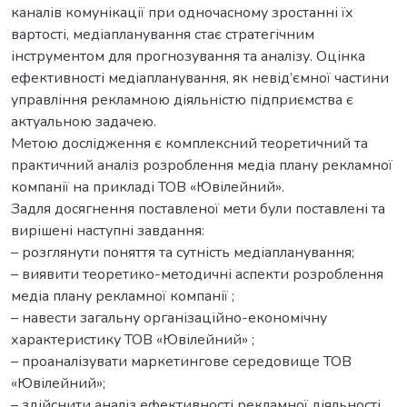
каналів комунікації при одночасному зростанні їх
вартості, медіапланування стає стратегічним
інструментом для прогнозування та аналізу. Оцінка
ефективності медіапланування, як невід’ємної частини
управління рекламною діяльністю підприємства є
актуальною задачею.
Метою дослідження є комплексний теоретичний та
практичний аналіз розроблення медіа плану рекламної
компанії на прикладі ТОВ «Ювілейний».
Задля досягнення поставленої мети були поставлені та
вирішені наступні завдання:
– розглянути поняття та сутність медіапланування;
– виявити теоретико-методичні аспекти розроблення
медіа плану рекламної компанії ;
– навести загальну організаційно-економічну
характеристику ТОВ «Ювілейний» ;
– проаналізувати маркетингове середовище ТОВ
«Ювілейний»;
– здійснити аналіз ефективності рекламної діяльності