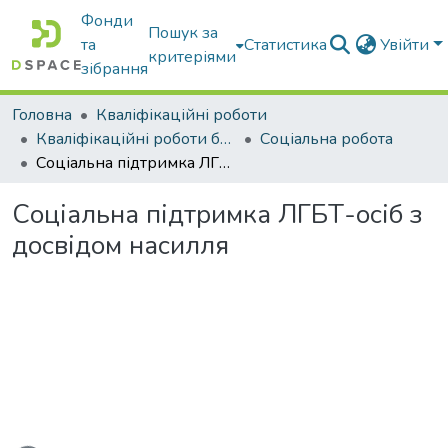
Фонди
Пошук за
та
Статистика
Увійти
критеріями
зібрання
Головна
Кваліфікаційні роботи
Кваліфікаційні роботи бакалаврів
Соціальна робота
Соціальна підтримка ЛГБТ-осіб з досвідом насилля
Соціальна підтримка ЛГБТ-осіб з
досвідом насилля
антажиться...