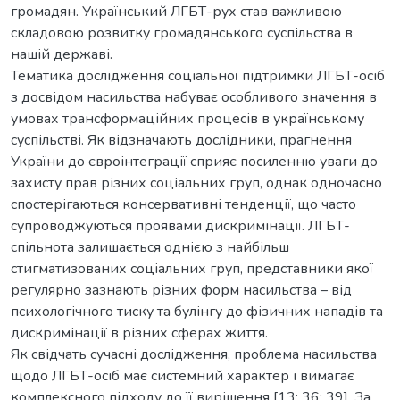
громадян. Український ЛГБТ-рух став важливою
складовою розвитку громадянського суспільства в
нашій державі.
Тематика дослідження соціальної підтримки ЛГБТ-осіб
з досвідом насильства набуває особливого значення в
умовах трансформаційних процесів в українському
суспільстві. Як відзначають дослідники, прагнення
України до євроінтеграції сприяє посиленню уваги до
захисту прав різних соціальних груп, однак одночасно
спостерігаються консервативні тенденції, що часто
супроводжуються проявами дискримінації. ЛГБТ-
спільнота залишається однією з найбільш
стигматизованих соціальних груп, представники якої
регулярно зазнають різних форм насильства – від
психологічного тиску та булінгу до фізичних нападів та
дискримінації в різних сферах життя.
Як свідчать сучасні дослідження, проблема насильства
щодо ЛГБТ-осіб має системний характер і вимагає
комплексного підходу до її вирішення [13; 36; 39]. За