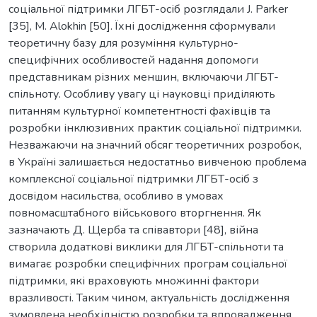
соціальної підтримки ЛГБТ-осіб розглядали J. Parker
[35], M. Alokhin [50]. Їхні дослідження сформували
теоретичну базу для розуміння культурно-
специфічних особливостей надання допомоги
представникам різних меншин, включаючи ЛГБТ-
спільноту. Особливу увагу ці науковці приділяють
питанням культурної компетентності фахівців та
розробки інклюзивних практик соціальної підтримки.
Незважаючи на значний обсяг теоретичних розробок,
в Україні залишається недостатньо вивченою проблема
комплексної соціальної підтримки ЛГБТ-осіб з
досвідом насильства, особливо в умовах
повномасштабного військового вторгнення. Як
зазначають Д. Щерба та співавтори [48], війна
створила додаткові виклики для ЛГБТ-спільноти та
вимагає розробки специфічних програм соціальної
підтримки, які враховують множинні фактори
вразливості. Таким чином, актуальність дослідження
зумовлена необхідністю розробки та впровадження