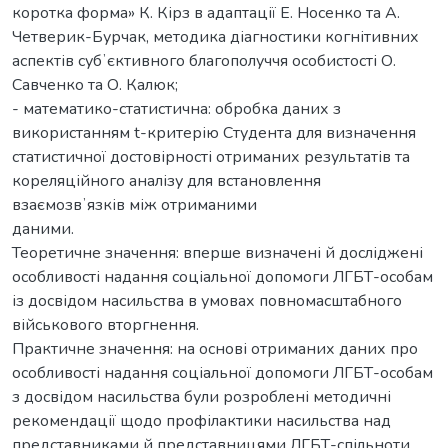
коротка форма» К. Кірз в адаптації Е. Носенко та А.
Четверик-Бурчак, методика діагностики когнітивних
аспектів субʼєктивного благополуччя особистості О.
Савченко та О. Калюк;
- математико-статистична: обробка даних з
використанням t-критерію Студента для визначення
статистичної достовірності отриманих результатів та
кореляційного аналізу для встановлення
взаємозвʼязків між отриманими
даними.
Теоретичне значення: вперше визначені й досліджені
особливості надання соціальної допомоги ЛГБТ-особам
із досвідом насильства в умовах повномасштабного
військового вторгнення.
Практичне значення: на основі отриманих даних про
особливості надання соціальної допомоги ЛГБТ-особам
з досвідом насильства були розроблені методичні
рекомендації щодо профілактики насильства над
представниками й представницями ЛГБТ-спільноти.