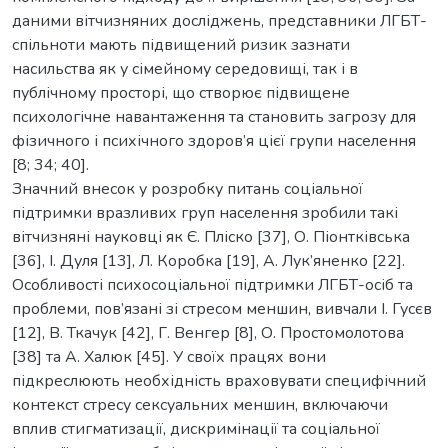
даними вітчизняних досліджень, представники ЛГБТ-
спільноти мають підвищений ризик зазнати
насильства як у сімейному середовищі, так і в
публічному просторі, що створює підвищене
психологічне навантаження та становить загрозу для
фізичного і психічного здоров’я цієї групи населення
[8; 34; 40].
Значний внесок у розробку питань соціальної
підтримки вразливих груп населення зробили такі
вітчизняні науковці як Є. Пліско [37], О. Піонтківська
[36], І. Дуля [13], Л. Коробка [19], А. Лук’яненко [22].
Особливості психосоціальної підтримки ЛГБТ-осіб та
проблеми, пов’язані зі стресом меншин, вивчали І. Гусєв
[12], В. Ткачук [42], Г. Венгер [8], О. Простомолотова
[38] та А. Халюк [45]. У своїх працях вони
підкреслюють необхідність враховувати специфічний
контекст стресу сексуальних меншин, включаючи
вплив стигматизації, дискримінації та соціальної