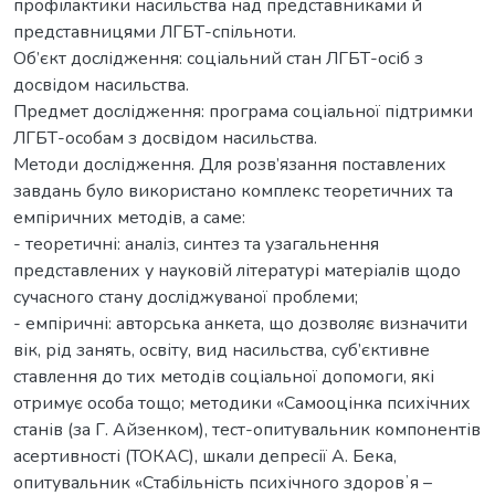
профілактики насильства над представниками й
представницями ЛГБТ-спільноти.
Об’єкт дослідження: соціальний стан ЛГБТ-осіб з
досвідом насильства.
Предмет дослідження: програма соціальної підтримки
ЛГБТ-особам з досвідом насильства.
Методи дослідження. Для розв’язання поставлених
завдань було використано комплекс теоретичних та
емпіричних методів, а саме:
- теоретичні: аналіз, синтез та узагальнення
представлених у науковій літературі матеріалів щодо
сучасного стану досліджуваної проблеми;
- емпіричні: авторська анкета, що дозволяє визначити
вік, рід занять, освіту, вид насильства, суб’єктивне
ставлення до тих методів соціальної допомоги, які
отримує особа тощо; методики «Самооцінка психічних
станів (за Г. Айзенком), тест-опитувальник компонентів
асертивності (ТОКАС), шкали депресії А. Бека,
опитувальник «Стабільність психічного здоровʼя –