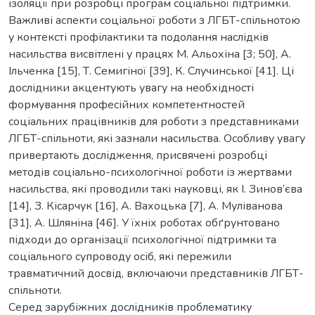
ізоляції при розробці програм соціальної підтримки.
Важливі аспекти соціальної роботи з ЛГБТ-спільнотою
у контексті профілактики та подолання наслідків
насильства висвітлені у працях М. Альохіна [3; 50], А.
Ільченка [15], Т. Семигіної [39], К. Случинської [41]. Ці
дослідники акцентують увагу на необхідності
формування професійних компетентностей
соціальних працівників для роботи з представниками
ЛГБТ-спільноти, які зазнали насильства. Особливу увагу
привертають дослідження, присвячені розробці
методів соціально-психологічної роботи із жертвами
насильства, які проводили такі науковці, як І. Зинов’єва
[14], З. Кісарчук [16], А. Вахоцька [7], А. Муліванова
[31], А. Шляніна [46]. У їхніх роботах обґрунтовано
підходи до організації психологічної підтримки та
соціального супроводу осіб, які пережили
травматичний досвід, включаючи представників ЛГБТ-
спільноти.
Серед зарубіжних дослідників проблематику