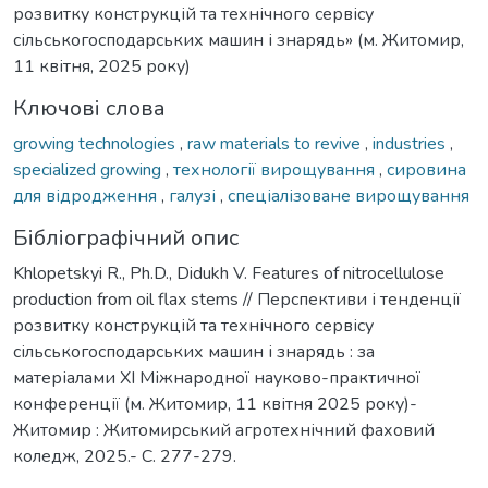
розвитку конструкцій та технічного сервісу
сільськогосподарських машин і знарядь» (м. Житомир,
11 квітня, 2025 року)
Ключові слова
growing technologies
,
raw materials to revive
,
industries
,
specialized growing
,
технології вирощування
,
сировина
для відродження
,
галузі
,
спеціалізоване вирощування
Бібліографічний опис
Khlopetskyi R., Ph.D., Didukh V. Features of nitrocellulose
production from oil flax stems // Перспективи і тенденції
розвитку конструкцій та технічного сервісу
сільськогосподарських машин і знарядь : за
матеріалами XI Міжнародної науково-практичної
конференції (м. Житомир, 11 квітня 2025 року)-
Житомир : Житомирський агротехнічний фаховий
коледж, 2025.- С. 277-279.