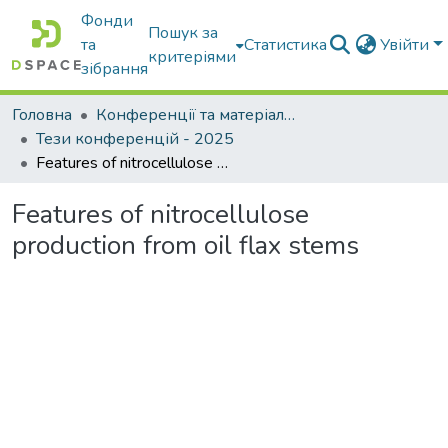
Фонди
Пошук за
та
Статистика
Увійти
критеріями
зібрання
Головна
Конференції та матеріали конференцій
Тези конференцій - 2025
Features of nitrocellulose production from oil flax stems
Features of nitrocellulose
production from oil flax stems
Вантажиться...