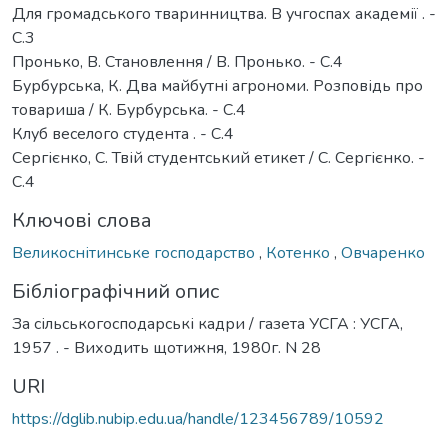
Для громадського тваринництва. В учгоспах академії . -
С.3
Пронько, В. Становлення / В. Пронько. - С.4
Бурбурська, К. Два майбутні агрономи. Розповідь про
товариша / К. Бурбурська. - С.4
Клуб веселого студента . - С.4
Сергієнко, С. Твій студентський етикет / С. Сергієнко. -
С.4
Ключові слова
Великоснітинське господарство
,
Котенко
,
Овчаренко
Бібліографічний опис
За сільськогосподарські кадри / газета УСГА : УСГА,
1957 . - Виходить щотижня, 1980г. N 28
URI
https://dglib.nubip.edu.ua/handle/123456789/10592