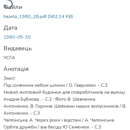
Файли
hazeta_1980_28.pdf
(582,14 KB)
Дата
1980-09-30
Видавець
УСГА
Анотація
Зміст:
Під сонячним небом цілини / О. Гаврилюк. - С.3
Новий житловий будинок для співробітників на вулиці
Андрія Бубнова . - С.2 : Фото В. Шевченка
Антоненко, В. Горіння. Шляхами наших випускників / В.
Антоненко. - С.3
Чаплінська, А. Через роки і відстані / А. Чаплінська
Орбіта дружби / вів бесіду Ю Семенюк. - С.3