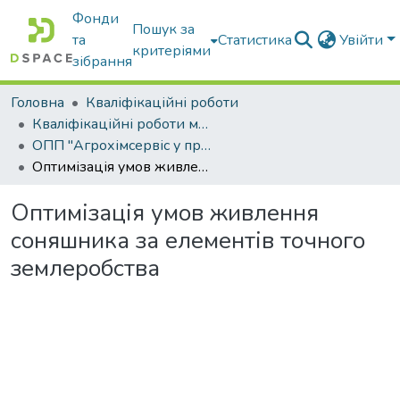
Фонди
Пошук за
та
Статистика
Увійти
критеріями
зібрання
Головна
Кваліфікаційні роботи
Кваліфікаційні роботи магістрів
ОПП "Агрохімсервіс у прецизійному агровиробництві"
Оптимізація умов живлення соняшника за елементів точного землеробства
Оптимізація умов живлення
соняшника за елементів точного
землеробства