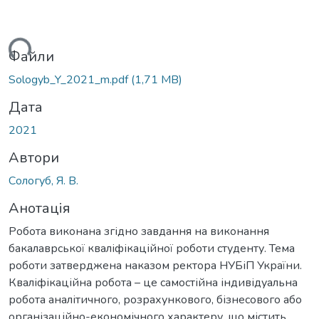
ться...
Файли
Sologyb_Y_2021_m.pdf
(1,71 MB)
Дата
2021
Автори
Сологуб, Я. В.
Анотація
Робота виконана згідно завдання на виконання
бакалаврської кваліфікаційної роботи студенту. Тема
роботи затверджена наказом ректора НУБіП України.
Кваліфікаційна робота – це самостійна індивідуальна
робота аналітичного, розрахункового, бізнесового або
організаційно-економічного характеру, що містить