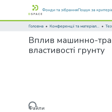
Фонди та зібрання
Пошук за критері
Головна
Конференції та матеріали конференцій
Тез
Вплив машинно-трак
властивості грунту
Вантажиться...
Файли