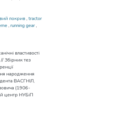
овий покрив
,
tractor
teme
,
running gear
,
нічні властивості
 // Збірник тез
ренції
 дня народження
ндента ВАСГНІЛ,
овича (1906-
чий центр НУБіП