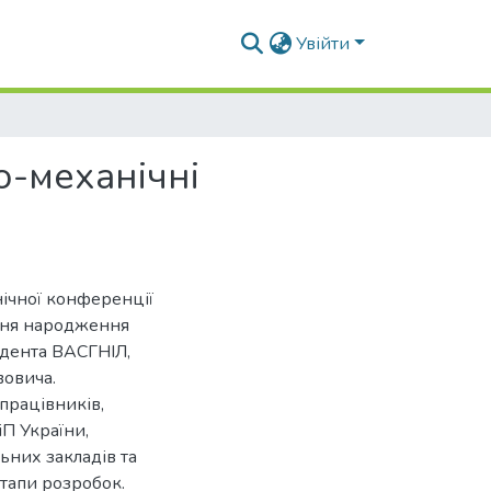
Увійти
о-механічні
нічної конференції
 дня народження
ндента ВАСГНІЛ,
овича.
працівників,
іП України,
ьних закладів та
етапи розробок.