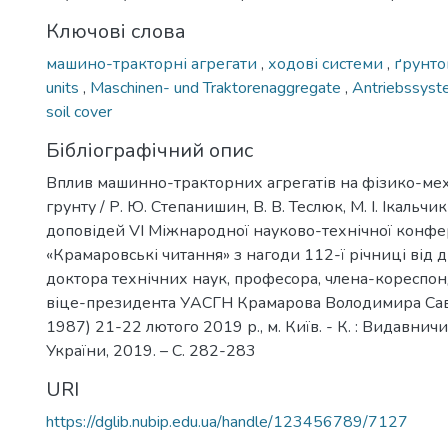
Ключові слова
машино-тракторні агрегати
,
ходові системи
,
ґрунт
units
,
Maschinen- und Traktorenaggregate
,
Antriebssys
soil cover
Бібліографічний опис
Вплив машинно-тракторних агрегатів на фізико-меха
грунту / Р. Ю. Степанишин, В. В. Теслюк, М. І. Ікальчик
доповідей VI Міжнародної науково-технічної конфе
«Крамаровські читання» з нагоди 112-ї річниці від
доктора технічних наук, професора, члена-кореспо
віце-президента УАСГН Крамарова Володимира Сав
1987) 21-22 лютого 2019 р., м. Київ. - К. : Видавни
України, 2019. – C. 282-283
URI
https://dglib.nubip.edu.ua/handle/123456789/7127