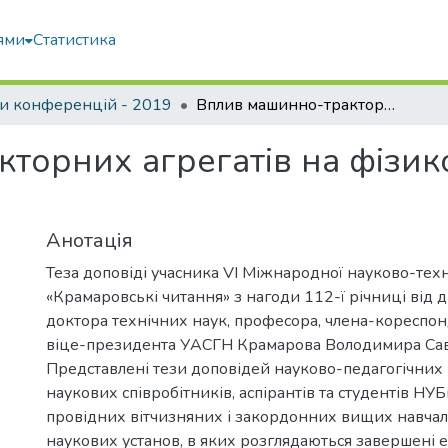
ями
Статистика
и конференцій - 2019
Вплив машинно-тракторних агрегатів на фізико-механічні властивості грунту
торних агрегатів на фізик
Анотація
Теза доповіді учасника VI Міжнародної науково-тех
«Крамаровські читання» з нагоди 112-ї річниці від
доктора технічних наук, професора, члена-кореспо
віце-президента УАСГН Крамарова Володимира Сав
Представлені тези доповідей науково-педагогічних 
наукових співробітників, аспірантів та студентів НУБ
провідних вітчизняних і закордонних вищих навчал
наукових установ, в яких розглядаються завершені 