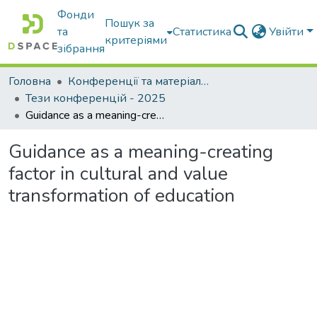
Фонди
Пошук за
та
Статистика
Увійти
критеріями
зібрання
Головна
Конференції та матеріали конференцій
Тези конференцій - 2025
Guidance as a meaning-creating factor in cultural and value transformation of education
Guidance as a meaning-creating
factor in cultural and value
transformation of education