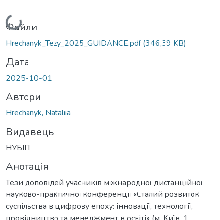
Вантажиться...
Файли
Hrechanyk_Tezy_2025_GUIDANCE.pdf
(346,39 KB)
Дата
2025-10-01
Автори
Hrechanyk, Nataliia
Видавець
НУБІП
Анотація
Тези доповідей учасників міжнародної дистанційної
науково-практичної конференції «Сталий розвиток
суспільства в цифрову епоху: інновації, технології,
провідництво та менеджмент в освіті» (м. Київ, 1