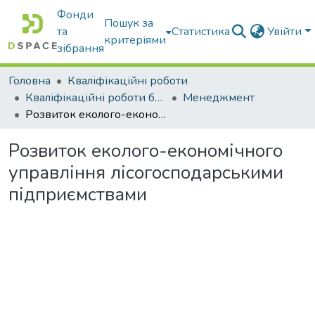
Фонди
Пошук за
та
Статистика
Увійти
критеріями
зібрання
Головна
Кваліфікаційні роботи
Кваліфікаційні роботи бакалаврів
Менеджмент
Розвиток еколого-економічного управління лісогосподарськими підприємствами
Розвиток еколого-економічного
управління лісогосподарськими
підприємствами