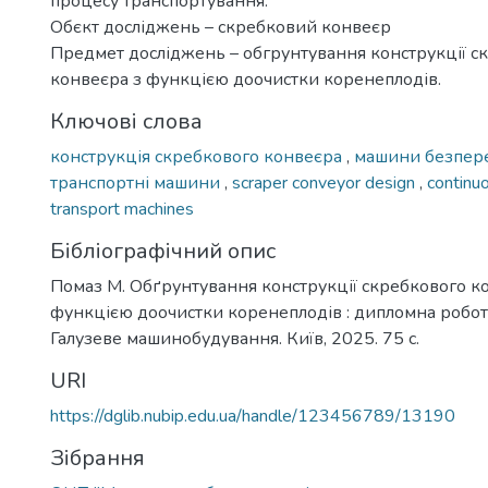
процесу транспортування.
Обєкт досліджень – скребковий конвеєр
Предмет досліджень – обгрунтування конструкції с
конвеєра з функцією доочистки коренеплодів.
Ключові слова
конструкція скребкового конвеєра
,
машини безпере
транспортні машини
,
scraper conveyor design
,
continu
transport machines
Бібліографічний опис
Помаз М. Обґрунтування конструкції скребкового к
функцією доочистки коренеплодів : дипломна робота .
Галузеве машинобудування. Київ, 2025. 75 с.
URI
https://dglib.nubip.edu.ua/handle/123456789/13190
Зібрання