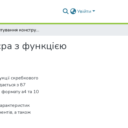
Увійти
Обґрунтування конструкції скребкового конвеєра з функцією доочистки коренеплодів
єра з функцією
укції скребкового
ається з 87
 формату а4 та 10
характеристик
ентів, а також