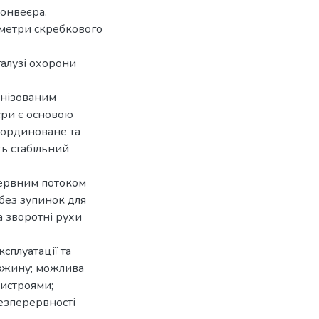
конвеєра.
аметри скребкового
 галузі охорони
анізованим
єри є основою
оординоване та
ь стабільний
рервним потоком
 без зупинок для
а зворотні рухи
сплуатації та
овжину; можлива
ристроями;
езперервності