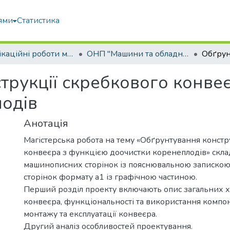
ями
Статистика
Кваліфікаційні роботи магістрів
ОНП "Машини та обладнання сільськогосподарського виробництва"
трукції скребкового конве
одів
Анотація
Магістерська робота на тему «Обґрунтування констр
конвеєра з функцією доочистки коренеплодів» склад
машинописних сторінок із пояснювальною запискою
сторінок формату а1 із графічною частиною.
Перший розділ проекту включають опис загальних 
конвеєра, функціональності та використання компон
монтажу та експлуатації конвеєра.
Другий аналіз особливостей проектування.