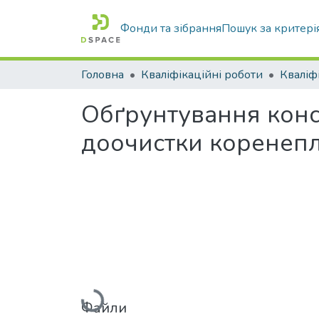
Фонди та зібрання
Пошук за критері
Головна
Кваліфікаційні роботи
Обґрунтування конс
доочистки коренепл
Вантажиться...
Файли