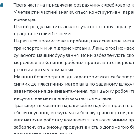
ii_
Третя частина присвячена розрахунку скребкового 
У четвертій частині аналізуються конструктивні пар
конвеєра.
П’ятий розділ містить аналіз сучасного стану справ у
праці та техніки безпеки.
Наразі все промислове виробництво оснащене мех
транспортом між підприємствами. Ланцюгові конве
сучасного машинобудування. Вони забезпечують ск
мережеве виконання робочих процесів та створюют
робочий ритм у компаніях.
Машини безперервної дії характеризуються безпе
сипких де пластичних матеріалів по заданому шляху
завантаження де вивантаження, при цьому робочі т
несучого елемента відбуваються одночасно.
Транспортні машини надзвичайно надійні, прості в ек
обслуговуванні; можуть мати більшу транспортну д
автоматична робота у комплексі з технологічними п
забезпечують високу продуктивність з допомогою б