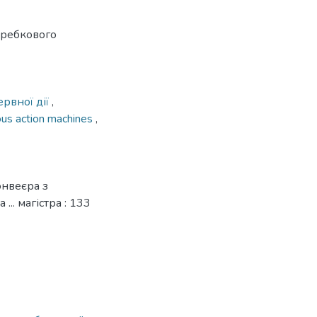
кребкового
рвної дії
,
ous action machines
,
онвеєра з
.. магістра : 133