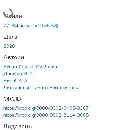
Вантажиться...
Файли
77_Ruban.pdf
(610,56 KB)
Дата
2020
Автори
Рубан, Сергій Юрійович
Даншин, В. О.
Кирій, А. А.
Литвиненко, Тамара Валентинівна
ORCID
https://orcid.org/0000-0002-0405-3367
https://orcid.org/0000-0002-8114-3665
Видавець