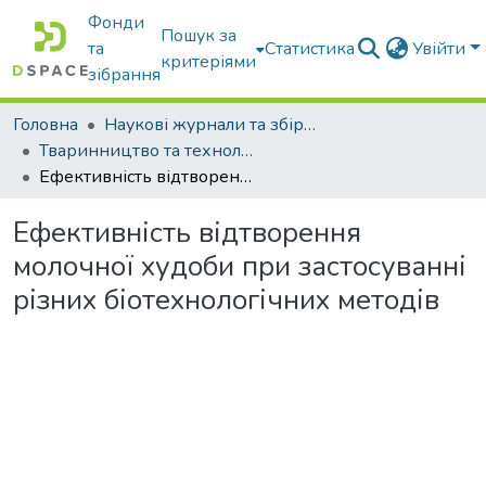
Фонди
Пошук за
та
Статистика
Увійти
критеріями
зібрання
Головна
Наукові журнали та збірники видань
Тваринництво та технології харчових продуктів
Ефективність відтворення молочної худоби при застосуванні різних біотехнологічних методів
Ефективність відтворення
молочної худоби при застосуванні
різних біотехнологічних методів