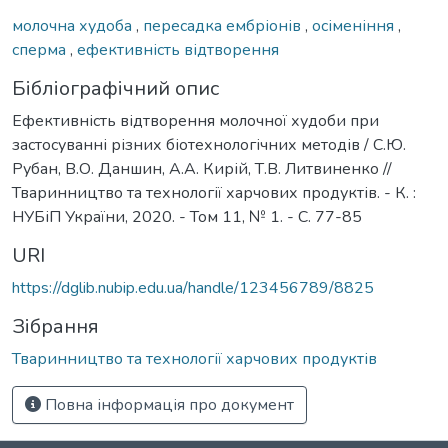
молочна худоба
,
пересадка ембріонів
,
осіменіння
,
сперма
,
ефективність відтворення
Бібліографічний опис
Ефективність відтворення молочної худоби при
застосуванні різних біотехнологічних методів / С.Ю.
Рубан, В.О. Даншин, А.А. Кирій, Т.В. Литвиненко //
Тваринництво та технології харчових продуктів. - К. :
НУБіП України, 2020. - Том 11, № 1. - С. 77-85
URI
https://dglib.nubip.edu.ua/handle/123456789/8825
Зібрання
Тваринництво та технології харчових продуктів
Повна інформація про документ