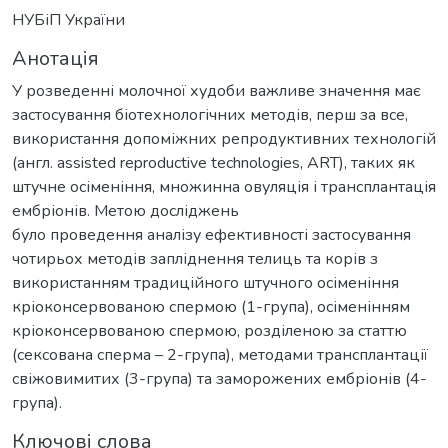
НУБіП України
Анотація
У розведенні молочної худоби важливе значення має
застосування біотехнологічних методів, перш за все,
використання допоміжних репродуктивних технологій
(англ. assisted reproductive technologies, ART), таких як
штучне осіменіння, множинна овуляція і трансплантація
ембріонів. Метою досліджень
було проведення аналізу ефективності застосування
чотирьох методів запліднення телиць та корів з
використанням традиційного штучного осіменіння
кріоконсервованою спермою (1-група), осіменінням
кріоконсервованою спермою, розділеною за статтю
(сексована сперма – 2-група), методами трансплантації
свіжовимитих (3-група) та заморожених ембріонів (4-
група).
Ключові слова