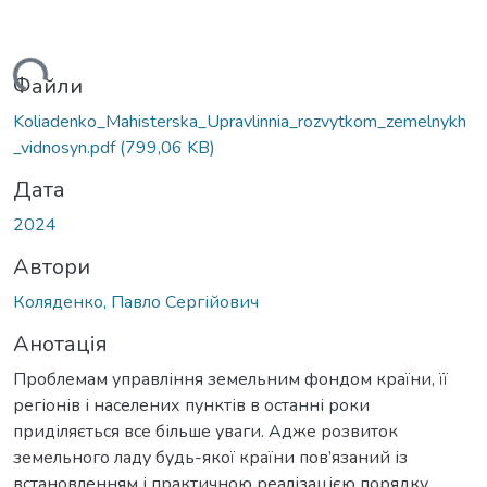
иться...
Файли
Koliadenko_Mahisterska_Upravlinnia_rozvytkom_zemelnykh
_vidnosyn.pdf
(799,06 KB)
Дата
2024
Автори
Коляденко, Павло Сергійович
Анотація
Проблемам управління земельним фондом країни, її
регіонів і населених пунктів в останні роки
приділяється все більше уваги. Адже розвиток
земельного ладу будь-якої країни пов’язаний із
встановленням і практичною реалізацією порядку,