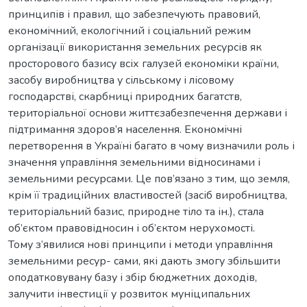
принципів і правил, що забезпечують правовий,
економічний, екологічний і соціальний режим
організації використання земельних ресурсів як
просторового базису всіх галузей економіки країни,
засобу виробництва у сільському і лісовому
господарстві, скарбниці природних багатств,
територіальної основи життєзабезпечення держави і
підтримання здоров’я населення. Економічні
перетворення в Україні багато в чому визначили роль і
значення управління земельними відносинами і
земельними ресурсами. Це пов’язано з тим, що земля,
крім її традиційних властивостей (засіб виробництва,
територіальний базис, природне тіло та ін.), стала
об’єктом правовідносин і об’єктом нерухомості.
Тому з’явилися нові принципи і методи управління
земельними ресур- сами, які дають змогу збільшити
оподатковувану базу і збір бюджетних доходів,
залучити інвестиції у розвиток муніципальних