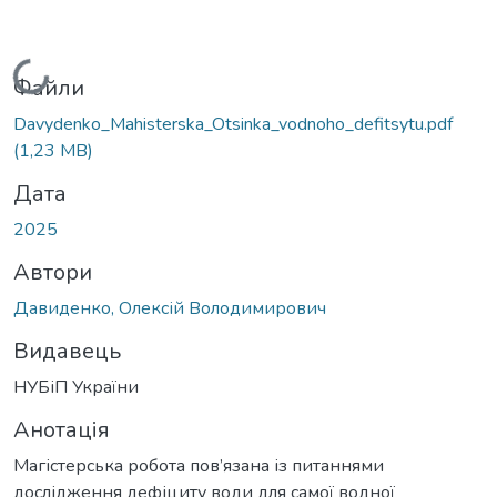
Вантажиться...
Файли
Davydenko_Mahisterska_Otsinka_vodnoho_defitsytu.pdf
(1,23 MB)
Дата
2025
Автори
Давиденко, Олексій Володимирович
Видавець
НУБіП України
Анотація
Магістерська робота пов’язана із питаннями
дослідження дефіциту води для самої водної