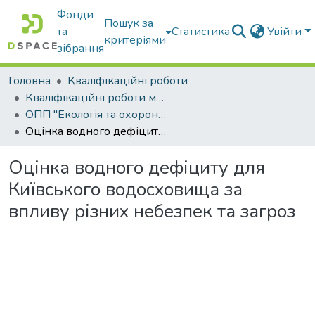
Фонди
Пошук за
та
Статистика
Увійти
критеріями
зібрання
Головна
Кваліфікаційні роботи
Кваліфікаційні роботи магістрів
ОПП "Екологія та охорона навколишнього середовища"
Оцінка водного дефіциту для Київського водосховища за впливу різних небезпек та загроз
Оцінка водного дефіциту для
Київського водосховища за
впливу різних небезпек та загроз