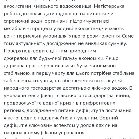
екосистеми Київського водосховища. Магістерська
робота дозволяє дати відповідь на питання: чи
спроможні водні організми підтримувати всі
метаболічні процеси у водній екосистемі, чи мають
вони нормальні умови для їхнього розмноження. Саме
тому актуальність дослідження не викликає сумніву.
Поверхневі води є цінним природним
джерелом для будь-якої галузу економіки. Якщо
держава прагне розвиватися і бути економічно
стабільною, в першу чергу для цього потрібна стабільна
та безпечна ситуація, та забезпечення всіх галузей
народного господарства достатньою якісною водою. В
умовах інтенсифікації сільського господарства, війни,
продовольчої та водної кризи в прифронтових
регіонах, дослідження питань дефіциту та постачання
якісної води є надзвичайно актуальним. Водний
дефіцит є ключовим аспектом у доповідях як на
національному (Плани управління