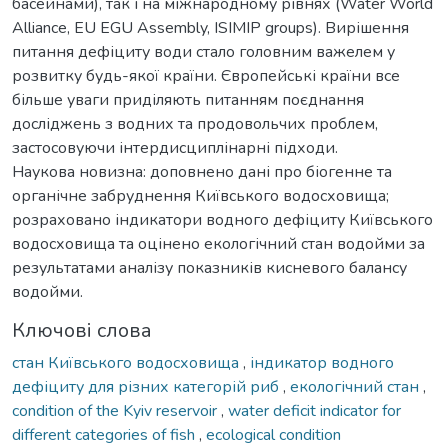
басейнами), так і на міжнародному рівнях (Water World
Alliance, EU EGU Assembly, ISIMIP groups). Вирішення
питання дефіциту води стало головним важелем у
розвитку будь-якої країни. Європейські країни все
більше уваги приділяють питанням поєднання
досліджень з водних та продовольчих проблем,
застосовуючи інтердисциплінарні підходи.
Наукова новизна: доповнено дані про біогенне та
органічне забруднення Київського водосховища;
розраховано індикатори водного дефіциту Київського
водосховища та оцінено екологічний стан водойми за
результатами аналізу показників кисневого балансу
водойми.
Ключові слова
стан Київського водосховища
,
індикатор водного
дефіциту для різних категорій риб
,
екологічний стан
,
condition of the Kyiv reservoir
,
water deficit indicator for
different categories of fish
,
ecological condition