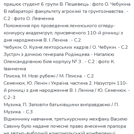
працює студент 6 групи В. Пешевець : фото О. Чебукіна
В лабараторії факультету агрохімії та грунтознавства . -
С.2 : фото О. Левченка
Положення про проведення ленінського огляду-
конкурсу академгруп, присвяченого 110-й річниці з
дня народження В. І. Леніна . - С.2
Чебукін, О. Кузня лекторських кадрів / О. Чебукін. - С.2
Зустріч з дочкою генерала Родімцева - Наталією
Олександрівною біля корпусу № 3 . - С.2 : фото К.
Іванченка
Плиска, М. Нові рубежі / М. Плиска. - С.2
Семенюк, Ю. Ленін і Україна. частина 2. Назустріч 110-
й річниці з дня народження В. І. Леніна / Ю. Семенюк. -
С.2-3
Музика, П. Заповіти батьківщини виправдаємо / П.
Музика. - С.3
Відміннику навчання, третькурснику мехфаку Василю
Савину було надане почесне право внесення прапора
на звітно-виборній комсомольській конференції