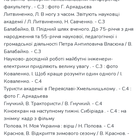
факультету . - С.3 : фото Г. Аркадьєва
Литвиненко, Л. В ногу з часом. Звітують науковці
академії / Л. Литвиненко, Н. Савченко. - С.3
Балабайко, В. Плідний шлях вченого. До 75-річчя з дня
народження та 55-річчя наукової, педагогічної і
громадської діяльності Петра Антиповича Власюка / В.
Балабайко. - С.3
Науково-дослідній роботі майбутні інженери-
електрики приділяють велику увагу . - С.3 : фото
Коваленко, І. Щоб краще розуміти один одного / І.
Коваленко. - С.4
Туристи академії в Переяславі-Хмельницькому . - С.4 :
фото Г. Аркадьева
Гнучкий, В. Трактористи / В. Гнучкий. - С.4
Кіноекран на наступному тижні. Сибіріада . - С.4 : на
знімку: кадр з фільму
Попова, Н. Моя Украина : вірш / Н. Попова. - С.4
Краснов, В. Відкриття зимового сезону / В. Краснов. -