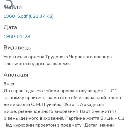
Файли
1980_5.pdf
(621,37 KB)
Дата
1980-01-29
Видавець
Українська ордена Трудового Червоного прапора
сільськогосподарська академія
Анотація
Зміст:
До справ з душею : збори профактиву академії. - С.1 :
на знімку практичні заняття по обчислювальній техніці
де викладач Є. М. Шукайло. Фото Г. Аркадьєва
Вище, рівень ідейного виховання. Партійне життя /
рівень ідейного виховання. Партійне життя Вище. - С.1
Над курсовим проектом з предмету "Деталі манин"