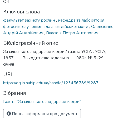
С.4
Ключові слова
факультет захисту рослин
,
кафедрa та лабораторя
фотосинтезу
,
олімпіада з англійської мови
,
Олексієнко,
Андрій Андрійович
,
Власюк, Петро Антипович
Бібліографічний опис
За сільськогосподарські кадри / газета УСГА : УСГА,
1957 - . - Выходит еженедельно. - 1980г. № 5 (29
січня)
URI
https://dglib.nubip.edu.ua/handle/123456789/9287
Зібрання
Газета "За сільськогосподарські кадри"
Повна інформація про документ