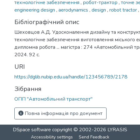
технологічне забезпечення
,
робот-трактор
,
точне з
engineering design
,
aerodynamics
,
design
,
robot tractor
Бібліографічний опис
Шеховцов А.Д. Удосконалення дизайну та конструк
технологічне забезпечення виготовлення міського е
дипломна робота ... магістра : 274 «Автомобільний тр
2024. 92 с.
URI
https://dglib.nubip.edu.ua/handle/123456789/2178
Зібрання
ОПП "Автомобільний транспорт"
Повна інформація про документ
DSpace software
copyright © 2002-2026
LYRASIS
Accessibility settings
Send Feedback