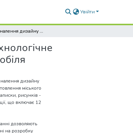
Увійти
Удосконалення дизайну та конструкторсько-технологічне забезпечення виготовлення міського електромобіля
хнологічне
обіля
коналення дизайну
товлення міського
аписки, рисунків -
ції, що включає 12
ванні дозволяють
ні на розробку