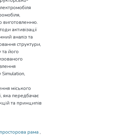
трукторсько-
електромобіля
омобіля,
по виготовленню.
оди активізації
мний аналіз та
ювання структури,
 та його
тизованого
овлення
Simulation,
ення міського
, яка передбачає
кцій та принципів
просторова рама
,