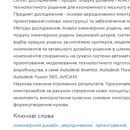
Об’єкт дослідження - процес пошуку дизайну і конс
технологічного рішення для економічного міського 
Предмет дослідження - основи аеродинаміки електр
проектування силової конструкції та забезпечення 
Методи дослідження: Аналіз інженерних рішень, мет
пошуку інженерних рішень (мозковий штурм), систе
відбір кращих рішень за системою критеріїв, модел
компонентів та загального дизайну рішення в цілому
компонентів спираючись на сучасні системи автома
проектування, моделювання, технологічного підгот
виробництва, а саме Autodesk Inventor, Autodesk Flow 
Autodesk Fusion 360, ArtCAM.
Наукова новизна отриманих результатів. Удосконал
електромобіля за рахунок створення нової концепції
можливість використання сучасних силових констру
формоутворення кузова.
Ключові слова
інженерний дизайн
,
аеродинаміка
,
проектування
,