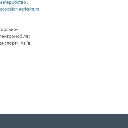
емлеробство
,
,
precision agriculture
торсько-
лектромобіля :
анспорт». Київ,