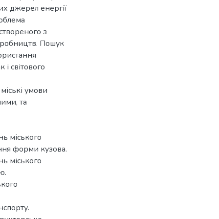
их джерел енергії
роблема
створеного з
виробництв. Пошук
користання
 і світового
 міські умови
ими, та
нь міського
ння форми кузова.
нь міського
ю.
ького
нспорту.