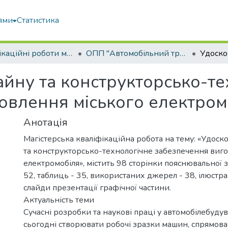
ями
Статистика
Кваліфікаційні роботи магістрів
ОПП "Автомобільний транспорт"
йну та конструкторсько-те
овлення міського електром
Анотація
Магістерська кваліфікаційна робота на тему: «Удос
та конструкторсько-технологічне забезпечення виго
електромобіля», містить 98 сторінки пояснювальної з
52, таблиць - 35, використаних джерел - 38, ілюстра
слайди презентації графічної частини.
Актуальність теми
Сучасні розробки та наукові праці у автомобілебуду
сьогодні створювати робочі зразки машин, спрямова