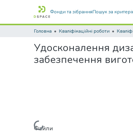
Фонди та зібрання
Пошук за критері
Головна
Кваліфікаційні роботи
Удосконалення диза
забезпечення вигот
Файли