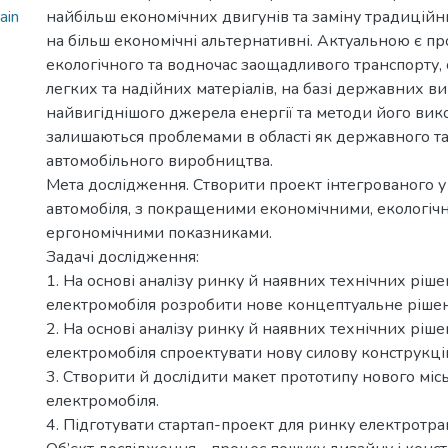
ain
найбільш економічних двигунів та заміну традиційн
на більш економічні альтернативні. Актуальною є п
екологічного та водночас заощадливого транспорту, 
легких та надійних матеріалів, на базі державних 
найвигіднішого джерела енергії та методи його ви
залишаються проблемами в області як державного так
автомобільного виробництва.
Мета дослідження. Створити проект інтегрованого у
автомобіля, з покращеними економічними, екологічн
ергономічними показниками.
Задачі дослідження:
1. На основі аналізу ринку й наявних технічних ріше
електромобіля розробити нове концептуальне ріше
2. На основі аналізу ринку й наявних технічних ріше
електромобіля спроектувати нову силову конструкці
3. Створити й дослідити макет прототипу нового міс
електромобіля.
4. Підготувати стартап-проект для ринку електротра