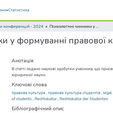
ями
Статистика
и конференцій - 2024
Психологічні чинники у формуванні правової культури студентів правників
и у формуванні правової к
Анотація
В статті подано наукові здобутки учасника, що прис
юридичної науки.
Ключові слова
правова культура
,
правова культура студентів
,
legal
of students
,
Rechtskultur
,
Rechtskultur der Studenten
Бібліографічний опис