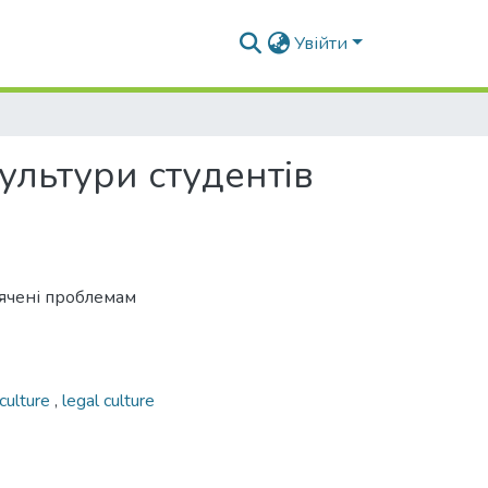
Увійти
ультури студентів
вячені проблемам
 culture
,
legal culture