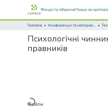
Фонди та зібрання
Пошук за критері
Головна
Конференції та матеріали конференцій
Тез
Психологічні чинник
правників
Вантажиться...
Файли