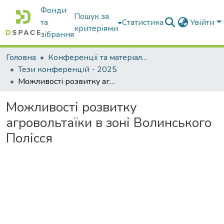
Фонди
Пошук за
та
Статистика
Увійти
критеріями
зібрання
Головна
Конференції та матеріали конференцій
Тези конференцій - 2025
Можливості розвитку агровольтаїки в зоні Волинського Полісся
Можливості розвитку
агровольтаїки в зоні Волинського
Полісся