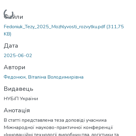
Вантажиться...
Файли
Fedoniuk_Tezy_2025_Mozhlyvosti_rozvytku.pdf
(311,75
KB)
Дата
2025-06-02
Автори
Федонюк, Віталіна Володимирівна
Видавець
НУБіП України
Анотація
В статті представлена теза доповіді учасника
Міжнародної науково-практичної конференції
«Інноваційні технології виробництва, логістики та