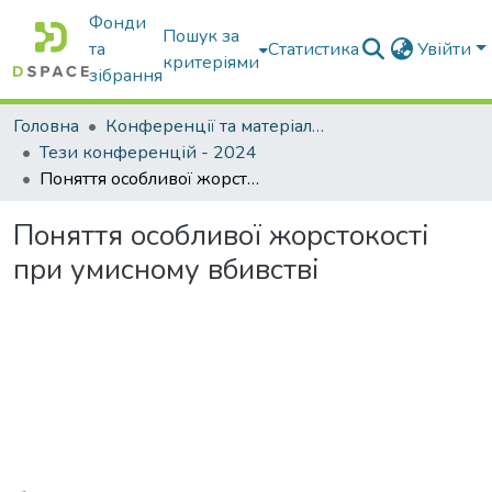
Фонди
Пошук за
та
Статистика
Увійти
критеріями
зібрання
Головна
Конференції та матеріали конференцій
Тези конференцій - 2024
Поняття особливої жорстокості при умисному вбивстві
Поняття особливої жорстокості
при умисному вбивстві