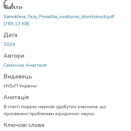
Вантажиться...
Файли
Samokhina_Tezy_Poniattia_osoblyvoi_zhorstokosti.pdf
(789,13 KB)
Дата
2024
Автори
Самохіна, Анастасія
Видавець
НУБіП України
Анотація
В статті подано наукові здобутки учасника, що
присвячені проблемам юридичної науки.
Ключові слова