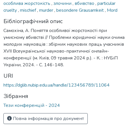
особлива жорстокість
,
злочини
,
вбивство
,
particular
cruelty
,
mischief
,
murder
,
besondere Grausamkeit
,
Mord
Бібліографічний опис
Самохіна, А. Поняття особливої жорстокості при
умисному вбивстві // Проблеми юридичної науки очима
молодих науковців : збірник наукових праць учасників
ХVІI Всеукраїнської науково-практичної онлайн-
конференції (м. Київ, 09 травня 2024 р.). - К. : НУБіП
України, 2024. - С. 146-148.
URI
https://dglib.nubip.edu.ua/handle/123456789/11064
Зібрання
Тези конференцій - 2024
Повна інформація про документ