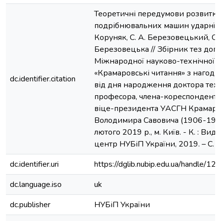
Теоретичні передумови розвитку
подрібнювальних машин ударнї дії
Коруняк, С. А. Березовецький, О. 
Березовецька // Збірник тез допо
Міжнародної науково-технічної 
«Крамаровські читання» з нагоди 
dc.identifier.citation
від дня народження доктора техн
професора, члена-кореспондента
віце-президента УАСГН Крамар
Володимира Савовича (1906-198
лютого 2019 р., м. Київ. - К. : Ви
центр НУБіП України, 2019. – C.
dc.identifier.uri
https://dglib.nubip.edu.ua/handle/
dc.language.iso
uk
dc.publisher
НУБіП України