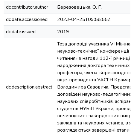
dc.contributor.author
Березовецька, О. Г.
dc.date.accessioned
2023-04-25T09:58:55Z
dc.date.issued
2019
Теза доповіді учасника VI Міжнар
науково-технічної конференції 
читання» з нагоди 112-ї річниці в
народження доктора технічних н
професора, члена-кореспондента
віце-президента УАСГН Крамар
dc.description.abstract
Володимира Савовича. Представл
доповідей науково-педагогічних 
наукових співробітників, аспірант
студентів НУБіП України, провід
вітчизняних і закордонних вищи
закладів та наукових установ, в я
розглядаються завершені етапи р