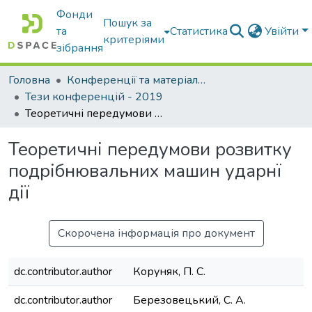
Фонди
Пошук за
та
Статистика
Увійти
критеріями
зібрання
Головна
Конференції та матеріали конференцій
Тези конференцій - 2019
Теоретичні передумови розвитку подрібнювальних машин ударнї дії
Теоретичні передумови розвитку
подрібнювальних машин ударнї
дії
Скорочена інформація про документ
dc.contributor.author
Коруняк, П. С.
dc.contributor.author
Березовецький, С. А.