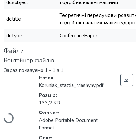
dc.subject
подрібнювальні машини
Теоретичні передумови розвитку
dc.title
подрібнювальних машин ударнї д
dc.type
ConferencePaper
Файли
Контейнер файлів
Зараз показуємо
1 - 1 з 1
Назва:
Koruniak_stattia_Mashyny.pdf
Вантажиться...
Розмір:
133,2 KB
Формат:
Adobe Portable Document
Format
Опис: