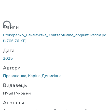
ься...
Файли
Prokopenko_Bakalavrska_Kontseptualne_obgruntuvannia.pd
f
(706,76 KB)
Дата
2025
Автори
Прокопенко, Каріна Денисівна
Видавець
НУБіП України
Анотація