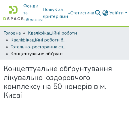
Фонди
Пошук за
та
Статистика
Увійти
критеріями
зібрання
Головна
Кваліфікаційні роботи
Кваліфікаційні роботи бакалаврів
Готельно-ресторанна справа
Концептуальне обґрунтування лікувально-оздоровчого комплексу на 50 номерів в м. Києві
Концептуальне обґрунтування
лікувально-оздоровчого
комплексу на 50 номерів в м.
Києві