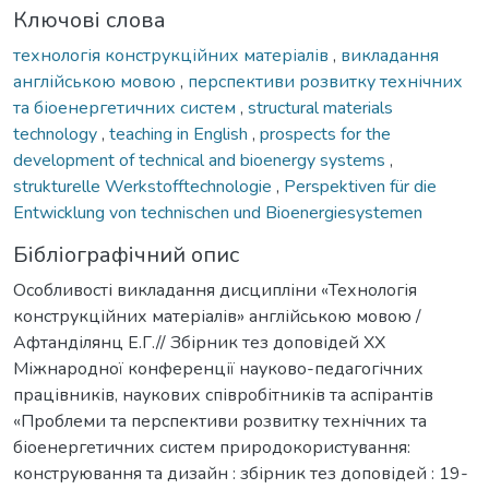
Ключові слова
технологія конструкційних матеріалів
,
викладання
англійською мовою
,
перспективи розвитку технічних
та біоенергетичних систем
,
structural materials
technology
,
teaching in English
,
prospects for the
development of technical and bioenergy systems
,
strukturelle Werkstofftechnologie
,
Perspektiven für die
Entwicklung von technischen und Bioenergiesystemen
Бібліографічний опис
Особливості викладання дисципліни «Технологія
конструкційних матеріалів» англійською мовою /
Афтанділянц Е.Г.// Збірник тез доповідей ХX
Міжнародної конференції науково-педагогічних
працівників, наукових співробітників та аспірантів
«Проблеми та перспективи розвитку технічних та
біоенергетичних систем природокористування:
конструювання та дизайн : збірник тез доповідей : 19-