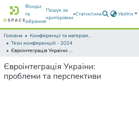
Фонди
Пошук за
та
Статистика
Увійти
критеріями
зібрання
Головна
Конференції та матеріали конференцій
Тези конференцій - 2024
Євроінтеграція України: проблеми та перспективи
Євроінтеграція України:
проблеми та перспективи
Вантажиться...