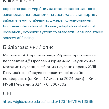
Ключові слова
євроінтеграція України
,
адаптація національного
законодавства
,
економічна система до стандартів
,
забезпечення стабільних джерел фінансування
,
European integration of Ukraine
,
adaptation of national
legislation
,
economic system to standards
,
ensuring stable
sources of funding
Бібліографічний опис
Марченко А. Євроінтеграція України: проблеми та
перспективи // Проблеми юридичної науки очима
молодих науковців : збірник наукових праць XVIII
Всеукраїнської науково-практичної онлайн-
конференції (м. Київ, 17 жовтня 2024 року) – Київ :
НУБІП України, 2024. - С. 390-392.
URI
https://dglib.nubip.edu.ua/handle/123456789/13985