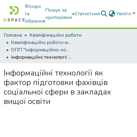
Фонди
Пошук за
та
Статистика
Увійти
критеріями
зібрання
Головна
Кваліфікаційні роботи
Кваліфікаційні роботи магістрів
ОПП "Інформаційно-комунікаційні технології в освіті"
Інформаційні технології як фактор підготовки фахівців соціальної сфери в закладах вищої освіти
Інформаційні технології як
фактор підготовки фахівців
соціальної сфери в закладах
вищої освіти