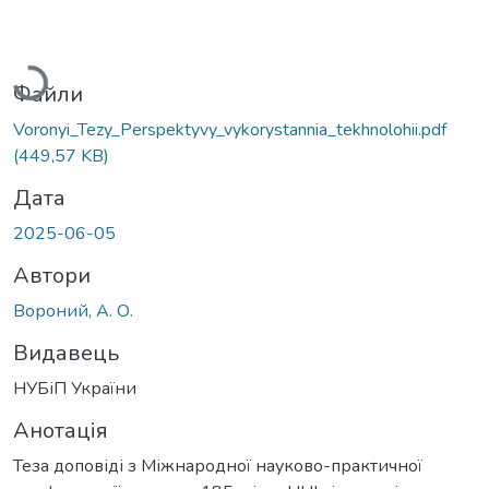
Вантажиться...
Файли
Voronyi_Tezy_Perspektyvy_vykorystannia_tekhnolohii.pdf
(449,57 KB)
Дата
2025-06-05
Автори
Вороний, А. О.
Видавець
НУБіП України
Анотація
Теза доповіді з Міжнародної науково-практичної