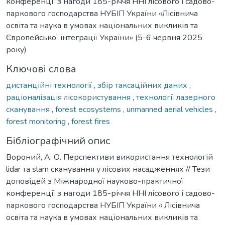
конференції з нагоди 185-річчя ННІ лісового і садово-
паркового господарства НУБІП України «Лісівнича
освіта та наука в умовах національних викликів та
Європейської інтеграції України» (5-6 червня 2025
року)
Ключові слова
дистанційні технології
,
збір таксаційних даних
,
раціоналізація лісокористування
,
технології лазерного
сканування
,
forest ecosystems
,
unmanned aerial vehicles
,
forest monitoring
,
forest fires
Бібліографічний опис
Вороний, А. О. Перспективи використання технологій
lidar та slam сканування у лісових насадженнях // Тези
доповідей з Міжнародної науково-практичної
конференції з нагоди 185-річчя ННІ лісового і садово-
паркового господарства НУБІП України « Лісівнича
освіта та наука в умовах національних викликів та