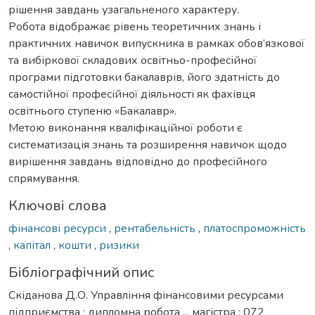
рішення завдань узагальненого характеру.
Робота відображає рівень теоретичних знань і
практичних навичок випускника в рамках обов’язкової
та вибіркової складових освітньо-професійної
програми підготовки бакалаврів, його здатність до
самостійної професійної діяльності як фахівця
освітнього ступеню «Бакалавр».
Метою виконання кваліфікаційної роботи є
систематизація знань та розширення навичок щодо
вирішення завдань відповідно до професійного
спрямування.
Ключові слова
фінансові ресурси
,
рентабельність
,
платоспроможність
,
капітал
,
кошти
,
ризики
Бібліографічний опис
Скіданова Д.О. Управління фінансовими ресурсами
підприємства : дипломна робота ... магістра : 072