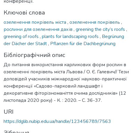
конференції.
Ключові слова
озеленення покрівель міста
,
озеленення покрівель
,
рослини для озеленення дахів
,
greening the city’s roofs
,
greening of roofs
,
plants for landscaping roofs
,
Begrünung
der Dächer der Stadt
,
Pflanzen für die Dachbegrünung
Бібліографічний опис
До питання використання карликових форм рослин в
озелененні покрівель міста Львова / О. Є. Галевич// Тези
доповідей учасників міжнародної науково-практичної
конференції «Садово-парковий ландшафт і
декоративне фіторізноманіття очима дослідників» (12
листопада 2020 року) - К. : 2020. – С. 36-37.
URI
https://dglib.nubip.edu.ua/handle/123456789/7563
Зібрання