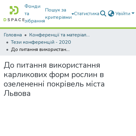
Фонди
Пошук за
та
Статистика
Увійти
критеріями
зібрання
Головна
Конференції та матеріали конференцій
Тези конференцій - 2020
До питання використання карликових форм рослин в озелененні покрівель міста Львова
До питання використання
карликових форм рослин в
озелененні покрівель міста
Львова