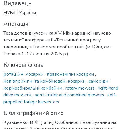
Видавець
НУБіП України
Анотація
Теза доповіді учасника XІV Міжнародної науково-
технічної конференції «Технічний прогрес у
тваринництві та кормовиробництві» (м. Київ, смт
Глеваха 1-17 жовтня 2025 р.)
Ключові слова
ротаційні косарки
,
правоначіпні косарки
,
напівпричіпні та комбіновані косарки
,
самохідні
кормозбиральні комбайни
,
rotary mowers
,
right-hand
drive mowers,
,
semi-trailer and combined mowers
,
self-
propelled forage harvesters
Бібліографічний опис
Кузьменко, В. Ф. [та ін.] Особливості навішування на