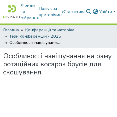
Фонди
Пошук за
та
Статистика
Увійти
критеріями
зібрання
Головна
Конференції та матеріали конференцій
Тези конференцій - 2025
Особливості навішування на раму ротаційних косарок брусів для скошування
Особливості навішування на раму
ротаційних косарок брусів для
скошування