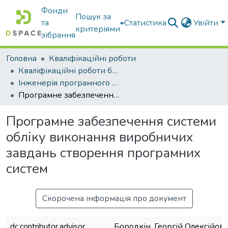
Фонди
Пошук за
та
Статистика
Увійти
критеріями
зібрання
Головна
Кваліфікаційні роботи
Кваліфікаційні роботи бакалаврів
Інженерія програмного забезпечення
Програмне забезпечення системи обліку виконання виробничих завдань створення програмних систем
Програмне забезпечення системи
обліку виконання виробничих
завдань створення програмних
систем
Скорочена інформація про документ
dc.contributor.advisor
Бородкін, Георгій Олексійов