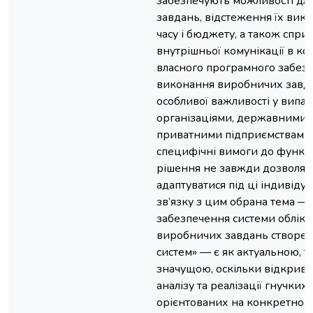
забезпечують можливості дл
завдань, відстеження їх вик
часу і бюджету, а також сп
внутрішньої комунікації в к
власного програмного забезп
виконання виробничих завд
особливої важливості у випа
організаціями, державними 
приватними підприємствами,
специфічні вимоги до функці
рішення не завжди дозволяю
адаптуватися під ці індивідуа
зв’язку з цим обрана тема —
забезпечення системи облік
виробничих завдань створе
систем» — є як актуальною, т
значущою, оскільки відкрива
аналізу та реалізації гнучких
орієнтованих на конкретного