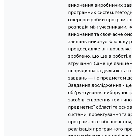
виконання виробничих завд
програмних систем. Методи о
сфері розробки програмного
розподіл між учасниками, кон
виконання та своєчасне онов
завдань виконує ключову ро
процесі, адже він дозволяє з
зроблено, що ще в роботі, а 
втручання. Саме це явище — 
впорядкована діяльність з в
завдань — і є предметом дос
Завдання дослідження - це о
обґрунтування вибору інстр
засобів, створення технічного
предметної області та основ
системи, проектування та арх
програмного забезпечення, р
реалізація програмного прод