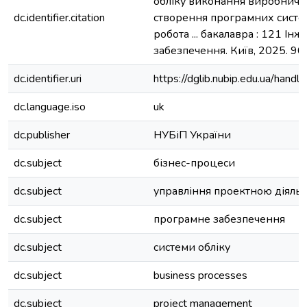
обліку виконання виробничи
dc.identifier.citation
створення програмних систе
робота ... бакалавра : 121 І
забезпечення. Київ, 2025. 90 
dc.identifier.uri
https://dglib.nubip.edu.ua/ha
dc.language.iso
uk
dc.publisher
НУБіП України
dc.subject
бізнес-процеси
dc.subject
управління проектною діяльн
dc.subject
програмне забезпечення
dc.subject
системи обліку
dc.subject
business processes
dc.subject
project management