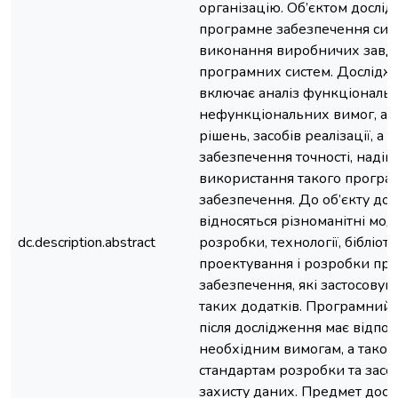
організацію. Об’єктом дослі
програмне забезпечення сис
виконання виробничих завд
програмних систем. Дослідже
включає аналіз функціональн
нефункціональних вимог, ар
рішень, засобів реалізації, а 
забезпечення точності, надійн
використання такого програ
забезпечення. До об’єкту до
відносяться різноманітні мод
dc.description.abstract
розробки, технології, бібліот
проектування і розробки пр
забезпечення, які застосовую
таких додатків. Програмний
після дослідження має відпов
необхідним вимогам, а також
стандартам розробки та засо
захисту даних. Предмет досл