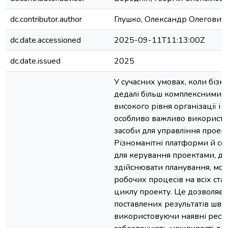
dc.contributor.author
Глушко, Олександр Олегович
dc.date.accessioned
2025-09-11T11:13:00Z
dc.date.issued
2025
У сучасних умовах, коли бізн
дедалі більш комплексними 
високого рівня організації і 
особливо важливо використо
засоби для управління проек
Різноманітні платформи й сер
для керування проектами, да
здійснювати планування, мон
робочих процесів на всіх ста
циклу проекту. Це дозволяє 
поставлених результатів шви
використовуючи наявні ресур