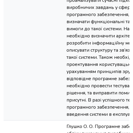
проаналізувати сучасні підхо
виробничих завдань у сфері
програмного забезпечення, д
визначати функціональні та
вимоги до такої системи. На
необхідно визначити архітек
розробити інформаційну мод
описувати структуру та зв’я
такої системи. Також необхі
проектування користувацько
урахуванням принципів зручн
відповідне програмне забезп
необхідно провести тестува
рішення, та виправити помилк
присутні. В разі успішного те
програмного забезпечення, о
введення системи в експлуат
Глушко О. О. Програмне забе