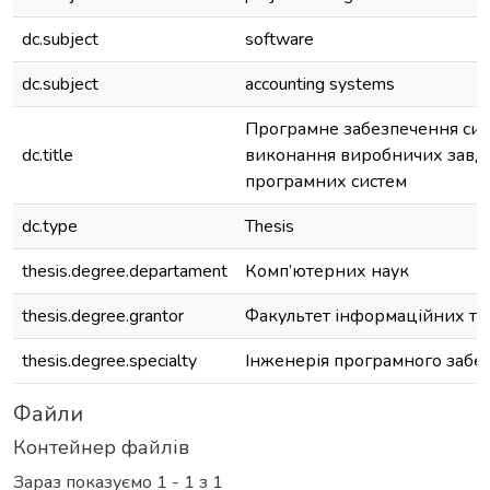
dc.subject
software
dc.subject
accounting systems
Програмне забезпечення сис
dc.title
виконання виробничих завд
програмних систем
dc.type
Thesis
thesis.degree.departament
Комп’ютерних наук
thesis.degree.grantor
Факультет інформаційних те
thesis.degree.specialty
Інженерія програмного забе
Файли
Контейнер файлів
Зараз показуємо
1 - 1 з 1