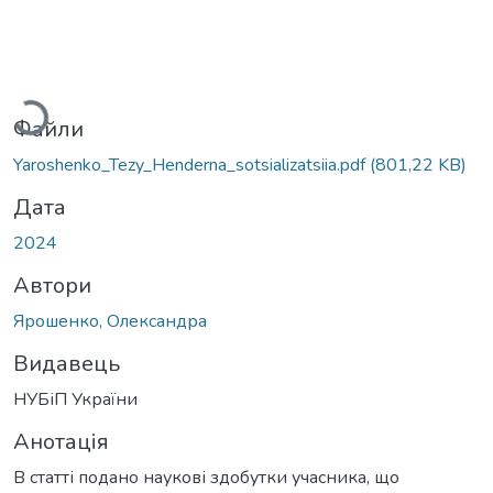
ажиться...
Файли
Yaroshenko_Tezy_Henderna_sotsializatsiia.pdf
(801,22 KB)
Дата
2024
Автори
Ярошенко, Олександра
Видавець
НУБіП України
Анотація
В статті подано наукові здобутки учасника, що