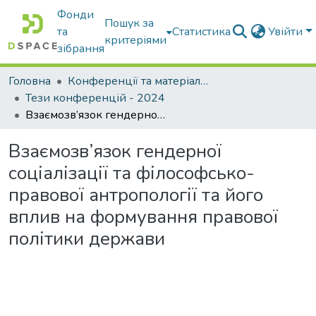
Фонди
Пошук за
та
Статистика
Увійти
критеріями
зібрання
Головна
Конференції та матеріали конференцій
Тези конференцій - 2024
Взаємозв’язок гендерної соціалізації та філософсько-правової антропології та його вплив на формування правової політики держави
Взаємозв’язок гендерної
соціалізації та філософсько-
правової антропології та його
вплив на формування правової
політики держави