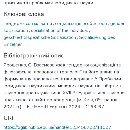
присвячені проблемам юридичної науки.
Ключові слова
гендерна соціалізація
,
соціалізація особистості
,
gender
socialisation
,
socialisation of the individual
,
geschlechtsspezifische Sozialisation
,
Sozialisierung des
Einzelnen
Бібліографічний опис
Ярошенко, О. Взаємозв’язок гендерної соціалізації та
філософсько-правової антропології та його вплив на
формування правової політики держави // Проблеми
юридичної науки очима молодих науковців : збірник
наукових праць учасників ХVІI Всеукраїнської науково-
практичної онлайн-конференції (м. Київ, 09 травня
2024 р.). - К. : НУБіП України, 2024. - С. 63-67.
URI
https://dglib.nubip.edu.ua/handle/123456789/11087