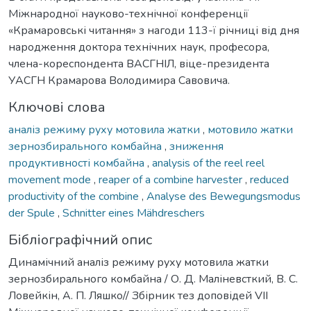
Міжнародної науково-технічної конференції
«Крамаровські читання» з нагоди 113-ї річниці від дня
народження доктора технічних наук, професора,
члена-кореспондента ВАСГНІЛ, віце-президента
УАСГН Крамарова Володимира Савовича.
Ключові слова
аналіз режиму руху мотовила жатки
,
мотовило жатки
зернозбирального комбайна
,
зниження
продуктивності комбайна
,
analysis of the reel reel
movement mode
,
reaper of a combine harvester
,
reduced
productivity of the combine
,
Analyse des Bewegungsmodus
der Spule
,
Schnitter eines Mähdreschers
Бібліографічний опис
Динамічний аналіз режиму руху мотовила жатки
зернозбирального комбайна / О. Д. Маліневсткий, В. С.
Ловейкін, А. П. Ляшко// Збірник тез доповідей VIІ