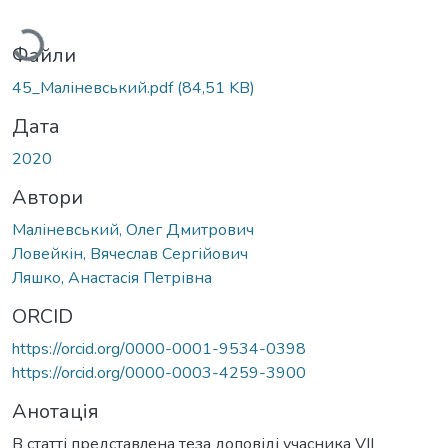
антажиться...
Файли
45_Маліневський.pdf
(84,51 KB)
Дата
2020
Автори
Маліневський, Олег Дмитрович
Ловейкін, Вячеслав Сергійович
Ляшко, Анастасія Петрівна
ORCID
https://orcid.org/0000-0001-9534-0398
https://orcid.org/0000-0003-4259-3900
Анотація
В статті представлена теза доповіді учасника VIІ