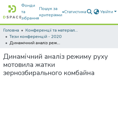
Фонди
Пошук за
та
Статистика
Увійти
критеріями
зібрання
Головна
Конференції та матеріали конференцій
Тези конференцій - 2020
Динамічний аналіз режиму руху мотовила жатки зернозбирального комбайна
Динамічний аналіз режиму руху
мотовила жатки
зернозбирального комбайна